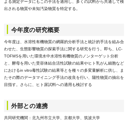
よる測定データにもこの手法を適用し、多くの試料から共通して検
出される物質や未知汚染物質を特定する。
今年度の研究概要
今年度は、水溶性有機物質の網羅的分析手法と統計的手法を組み合
わせた、生態影響物質の探索手法に関する研究を行う。即ち、LC-
TOFMSを用いた環境水中水溶性有機物質のノンターゲット分析
と、酵母を用いた受容体結合活性試験の結果やヒト乳がん細胞など
におけるin vitro毒性試験の結果等とを種々の多変量解析に供し、ま
たその際のデータマイニング手法の改良を行い、陽性物質の抽出を
目指す。さらに、ヒト尿試料への適用も検討する
外部との連携
共同研究機関：北九州市立大学、京都大学、筑波大学