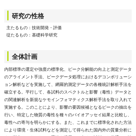
研究の性格
主たるもの：技術開発・評価
従たるもの：基礎科学研究
全体計画
内部標準の選定や強度の標準化、ピーク分解能の向上と測定データ
のアライメント手法、ピークデータ処理におけるデコンボリューシ
ョン解析などを実施して、網羅的測定データの各種統計解析手法を
確立する。平行して、各試料のスペクトルと影響（毒性）データと
の関連解析を新規なケモインフォマティクス解析手法を取り入れて
実施する。このことにより、影響の要因候補となるピークの抽出を
行い、特定した物質の毒性を種々のバイオアッセイ結果と比較し、
毒性への寄与を明らかにする。また、これまでに標準化された方法
により環境・生体試料などを測定して得られた国内外の質量分析に