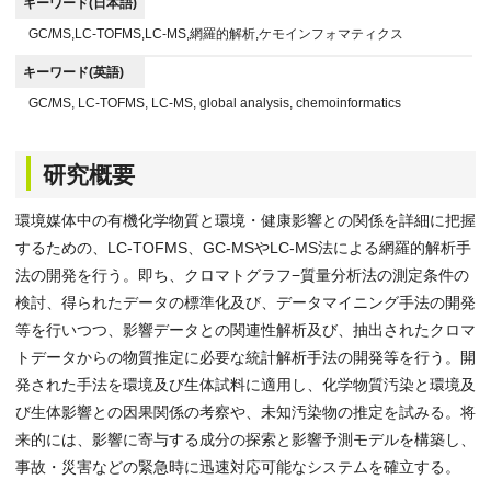
キーワード(日本語)
GC/MS,LC-TOFMS,LC-MS,網羅的解析,ケモインフォマティクス
キーワード(英語)
GC/MS, LC-TOFMS, LC-MS, global analysis, chemoinformatics
研究概要
環境媒体中の有機化学物質と環境・健康影響との関係を詳細に把握
するための、LC-TOFMS、GC-MSやLC-MS法による網羅的解析手
法の開発を行う。即ち、クロマトグラフ−質量分析法の測定条件の
検討、得られたデータの標準化及び、データマイニング手法の開発
等を行いつつ、影響データとの関連性解析及び、抽出されたクロマ
トデータからの物質推定に必要な統計解析手法の開発等を行う。開
発された手法を環境及び生体試料に適用し、化学物質汚染と環境及
び生体影響との因果関係の考察や、未知汚染物の推定を試みる。将
来的には、影響に寄与する成分の探索と影響予測モデルを構築し、
事故・災害などの緊急時に迅速対応可能なシステムを確立する。