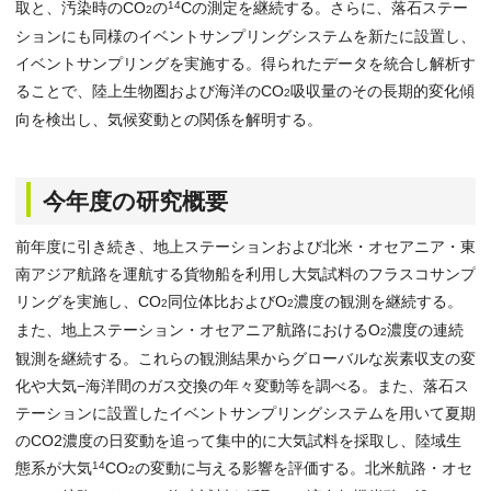
取と、汚染時のCO
の
14
Cの測定を継続する。さらに、落石ステー
2
ションにも同様のイベントサンプリングシステムを新たに設置し、
イベントサンプリングを実施する。得られたデータを統合し解析す
ることで、陸上生物圏および海洋のCO
吸収量のその長期的変化傾
2
向を検出し、気候変動との関係を解明する。
今年度の研究概要
前年度に引き続き、地上ステーションおよび北米・オセアニア・東
南アジア航路を運航する貨物船を利用し大気試料のフラスコサンプ
リングを実施し、CO
同位体比およびO
濃度の観測を継続する。
2
2
また、地上ステーション・オセアニア航路におけるO
濃度の連続
2
観測を継続する。これらの観測結果からグローバルな炭素収支の変
化や大気−海洋間のガス交換の年々変動等を調べる。また、落石ス
テーションに設置したイベントサンプリングシステムを用いて夏期
のCO2濃度の日変動を追って集中的に大気試料を採取し、陸域生
態系が大気
14
CO
の変動に与える影響を評価する。北米航路・オセ
2