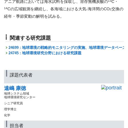
アニア航路においては海水試料を採取し、溶存無機炭酸の
13
C・
14
Cの広域観測を継続し、各海域における大気-海洋間のCO
交換の
2
経年・季節変動の解明を試みる。
関連する研究課題
24699 : 地球環境の戦略的モニタリングの実施、地球環境データベー
24745 : 地球環境研究分野における研究課題
課題代表者
遠嶋 康徳
地球システム領域
地球環境研究センター
シニア研究員
理学博士
化学
担当者