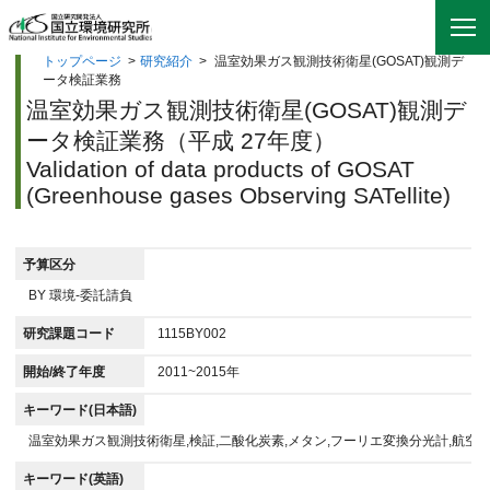
トップページ
>
研究紹介
>
温室効果ガス観測技術衛星(GOSAT)観測デ
ータ検証業務
温室効果ガス観測技術衛星(GOSAT)観測デ
ータ検証業務（平成 27年度）
Validation of data products of GOSAT
(Greenhouse gases Observing SATellite)
予算区分
BY 環境-委託請負
研究課題コード
1115BY002
開始/終了年度
2011~2015年
キーワード(日本語)
温室効果ガス観測技術衛星,検証,二酸化炭素,メタン,フーリエ変換分光計,航空
キーワード(英語)