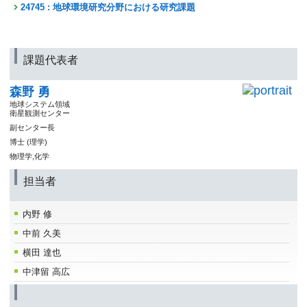
24745 : 地球環境研究分野における研究課題
課題代表者
森野 勇
地球システム領域
衛星観測センター
副センター長
博士 (理学)
物理学,化学
担当者
内野 修
中前 久美
横田 達也
中津留 高広