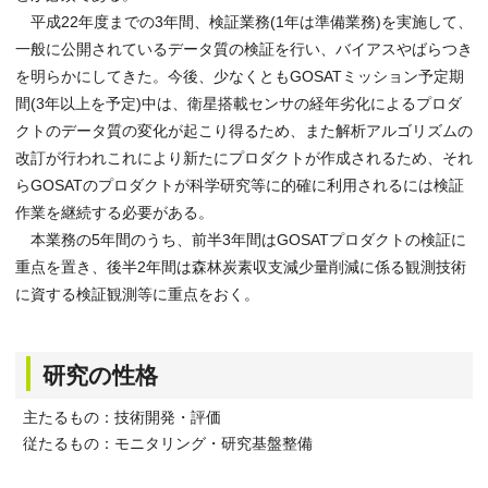
平成22年度までの3年間、検証業務(1年は準備業務)を実施して、
一般に公開されているデータ質の検証を行い、バイアスやばらつき
を明らかにしてきた。今後、少なくともGOSATミッション予定期
間(3年以上を予定)中は、衛星搭載センサの経年劣化によるプロダ
クトのデータ質の変化が起こり得るため、また解析アルゴリズムの
改訂が行われこれにより新たにプロダクトが作成されるため、それ
らGOSATのプロダクトが科学研究等に的確に利用されるには検証
作業を継続する必要がある。
本業務の5年間のうち、前半3年間はGOSATプロダクトの検証に
重点を置き、後半2年間は森林炭素収支減少量削減に係る観測技術
に資する検証観測等に重点をおく。
研究の性格
主たるもの：技術開発・評価
従たるもの：モニタリング・研究基盤整備