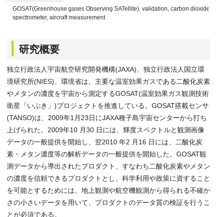
GOSAT(Greenhouse gases Observing SATellite), validation, carbon dioxide, m
spectrometer, aircraft measurement
研究概要
独立行政法人宇宙航空研究開発機構(JAXA)、独立行政法人国立環
境研究所(NIES)、環境省は、主要な温室効果ガスである二酸化炭素
やメタンの濃度を宇宙から測定するGOSAT(温室効果ガス観測技術
衛星「いぶき」)プロジェクトを推進している。GOSAT搭載センサ
(TANSO)は、2009年1月23日にJAXA種子島宇宙センターから打ち
上げられた。2009年10 月30 日には、輝度スペクトルと観測画像
データの一般提供を開始し、翌2010 年2 月16 日には、二酸化炭
素・メタン濃度等の解析データの一般提供を開始した。GOSAT観
測データから導出されたプロダクト、すなわち二酸化炭素やメタン
の濃度を信頼できるプロダクトとし、科学利用や政策に資すること
を可能とするためには、地上観測や航空機観測から得られる不確か
さの小さいデータを用いて、プロダクトのデータ質の検証を行うこ
とが必須である。