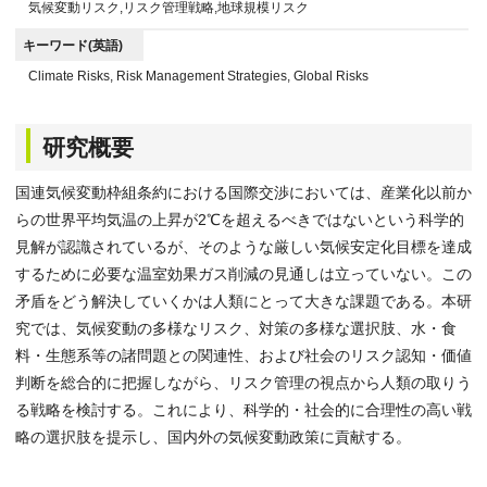
気候変動リスク,リスク管理戦略,地球規模リスク
キーワード(英語)
Climate Risks, Risk Management Strategies, Global Risks
研究概要
国連気候変動枠組条約における国際交渉においては、産業化以前か
らの世界平均気温の上昇が2℃を超えるべきではないという科学的
見解が認識されているが、そのような厳しい気候安定化目標を達成
するために必要な温室効果ガス削減の見通しは立っていない。この
矛盾をどう解決していくかは人類にとって大きな課題である。本研
究では、気候変動の多様なリスク、対策の多様な選択肢、水・食
料・生態系等の諸問題との関連性、および社会のリスク認知・価値
判断を総合的に把握しながら、リスク管理の視点から人類の取りう
る戦略を検討する。これにより、科学的・社会的に合理性の高い戦
略の選択肢を提示し、国内外の気候変動政策に貢献する。