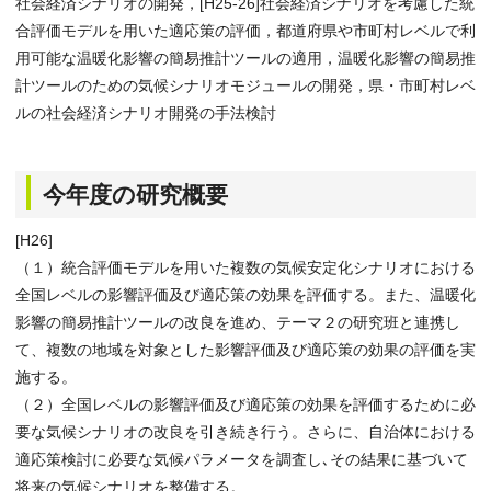
社会経済シナリオの開発，[H25-26]社会経済シナリオを考慮した統
合評価モデルを用いた適応策の評価，都道府県や市町村レベルで利
用可能な温暖化影響の簡易推計ツールの適用，温暖化影響の簡易推
計ツールのための気候シナリオモジュールの開発，県・市町村レベ
ルの社会経済シナリオ開発の手法検討
今年度の研究概要
[H26]
（１）統合評価モデルを用いた複数の気候安定化シナリオにおける
全国レベルの影響評価及び適応策の効果を評価する。また、温暖化
影響の簡易推計ツールの改良を進め、テーマ２の研究班と連携し
て、複数の地域を対象とした影響評価及び適応策の効果の評価を実
施する。
（２）全国レベルの影響評価及び適応策の効果を評価するために必
要な気候シナリオの改良を引き続き行う。さらに、自治体における
適応策検討に必要な気候パラメータを調査し､その結果に基づいて
将来の気候シナリオを整備する。