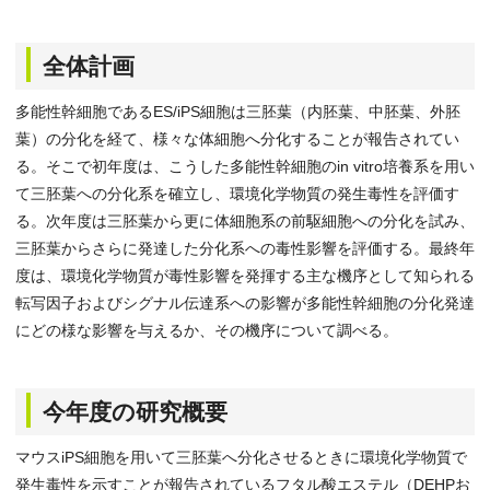
全体計画
多能性幹細胞であるES/iPS細胞は三胚葉（内胚葉、中胚葉、外胚
葉）の分化を経て、様々な体細胞へ分化することが報告されてい
る。そこで初年度は、こうした多能性幹細胞のin vitro培養系を用い
て三胚葉への分化系を確立し、環境化学物質の発生毒性を評価す
る。次年度は三胚葉から更に体細胞系の前駆細胞への分化を試み、
三胚葉からさらに発達した分化系への毒性影響を評価する。最終年
度は、環境化学物質が毒性影響を発揮する主な機序として知られる
転写因子およびシグナル伝達系への影響が多能性幹細胞の分化発達
にどの様な影響を与えるか、その機序について調べる。
今年度の研究概要
マウスiPS細胞を用いて三胚葉へ分化させるときに環境化学物質で
発生毒性を示すことが報告されているフタル酸エステル（DEHPお