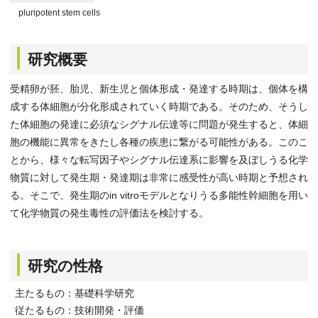
pluripotent stem cells
研究概要
受精卵が胚、胎児、新生児と個体形成・発達する時期は、個体を構
成する体細胞が分化形成されていく時期である。そのため、そうし
た体細胞の発達に必須なシグナル伝達等に問題が発生すると、体細
胞の機能に異常をきたし各種の疾患に繋がる可能性がある。このこ
とから、様々な転写因子やシグナル伝達系に影響を及ぼしうる化学
物質に対して発生期・発達期は非常に感受性が高い時期と予想され
る。そこで、発生期のin vitroモデルとなりうる多能性幹細胞を用い
て化学物質の発生毒性の評価法を検討する。
研究の性格
主たるもの：基礎科学研究
従たるもの：技術開発・評価