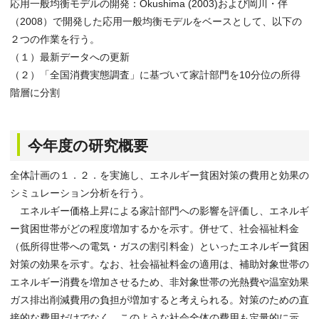
応用一般均衡モデルの開発：Okushima (2003)および岡川・伴
（2008）で開発した応用一般均衡モデルをベースとして、以下の
２つの作業を行う。
（１）最新データへの更新
（２）「全国消費実態調査」に基づいて家計部門を10分位の所得
階層に分割
今年度の研究概要
全体計画の１．２．を実施し、エネルギー貧困対策の費用と効果の
シミュレーション分析を行う。
エネルギー価格上昇による家計部門への影響を評価し、エネルギ
ー貧困世帯がどの程度増加するかを示す。併せて、社会福祉料金
（低所得世帯への電気・ガスの割引料金）といったエネルギー貧困
対策の効果を示す。なお、社会福祉料金の適用は、補助対象世帯の
エネルギー消費を増加させるため、非対象世帯の光熱費や温室効果
ガス排出削減費用の負担が増加すると考えられる。対策のための直
接的な費用だけでなく、このような社会全体の費用も定量的に示