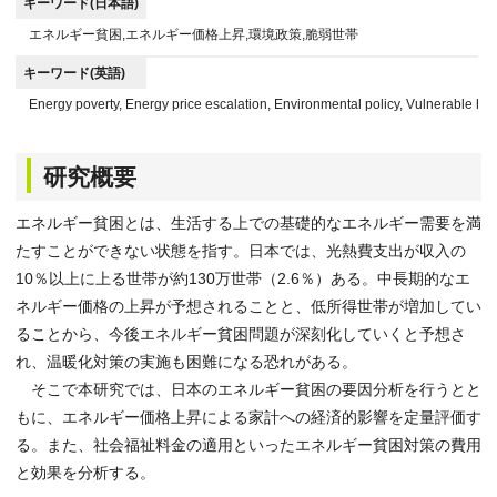
キーワード(日本語)
エネルギー貧困,エネルギー価格上昇,環境政策,脆弱世帯
キーワード(英語)
Energy poverty, Energy price escalation, Environmental policy, Vulnerable h
研究概要
エネルギー貧困とは、生活する上での基礎的なエネルギー需要を満
たすことができない状態を指す。日本では、光熱費支出が収入の
10％以上に上る世帯が約130万世帯（2.6％）ある。中長期的なエ
ネルギー価格の上昇が予想されることと、低所得世帯が増加してい
ることから、今後エネルギー貧困問題が深刻化していくと予想さ
れ、温暖化対策の実施も困難になる恐れがある。
そこで本研究では、日本のエネルギー貧困の要因分析を行うとと
もに、エネルギー価格上昇による家計への経済的影響を定量評価す
る。また、社会福祉料金の適用といったエネルギー貧困対策の費用
と効果を分析する。