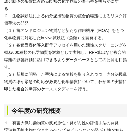
成分総体の影響に占める既知の化学物質の寄与率を明らかにす
る。
２．生物試験法による内分泌攪乱物質の複合的曝露によるリスク評
価手法の開発
（１）抗アンドロジェン物質など新たな作用機序（MOA）をもつ
化学物質に対応したin vivo試験法（魚類）を開発する。
（２）各種受容体導入酵母アッセイを用いた活性スクリーニングを
概ね600種類の化学物質を対象として実施し、RPF算出など複合的
曝露の影響評価に活用できるようデータベースとしての公開を目指
す。
（３）新規に開発した手法による情報を取り入れつつ、内分泌攪乱
物質のほか緊急の対応が必要な化学物質について、わが国の実情に
即した複合的曝露のケーススタディーを行う。
今年度の研究概要
１．有害大気汚染物質の変異原性・発がん性の評価手法の開発
浮遊粒子抽出物に含まれるベンゾ[a]ピレンなどの発がん性が知ら