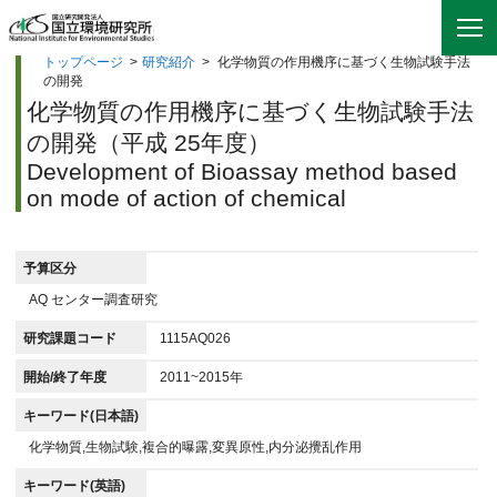
トップページ
>
研究紹介
>
化学物質の作用機序に基づく生物試験手法
の開発
化学物質の作用機序に基づく生物試験手法
の開発（平成 25年度）
Development of Bioassay method based
on mode of action of chemical
予算区分
AQ センター調査研究
研究課題コード
1115AQ026
開始/終了年度
2011~2015年
キーワード(日本語)
化学物質,生物試験,複合的曝露,変異原性,内分泌攪乱作用
キーワード(英語)