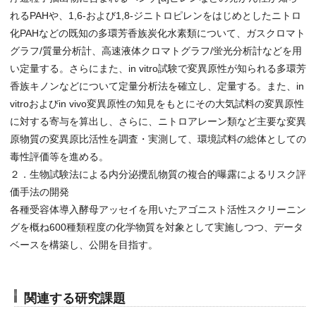
れるPAHや、1,6-および1,8-ジニトロピレンをはじめとしたニトロ
化PAHなどの既知の多環芳香族炭化水素類について、ガスクロマト
グラフ/質量分析計、高速液体クロマトグラフ/蛍光分析計などを用
い定量する。さらにまた、in vitro試験で変異原性が知られる多環芳
香族キノンなどについて定量分析法を確立し、定量する。また、in
vitroおよびin vivo変異原性の知見をもとにその大気試料の変異原性
に対する寄与を算出し、さらに、ニトロアレーン類など主要な変異
原物質の変異原比活性を調査・実測して、環境試料の総体としての
毒性評価等を進める。
２．生物試験法による内分泌攪乱物質の複合的曝露によるリスク評
価手法の開発
各種受容体導入酵母アッセイを用いたアゴニスト活性スクリーニン
グを概ね600種類程度の化学物質を対象として実施しつつ、データ
ベースを構築し、公開を目指す。
関連する研究課題