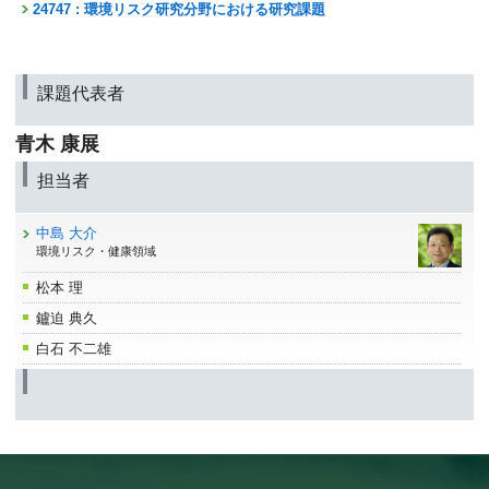
24747 : 環境リスク研究分野における研究課題
課題代表者
青木 康展
担当者
中島 大介
環境リスク・健康領域
松本 理
鑪迫 典久
白石 不二雄