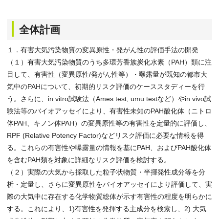
全体計画
１．有害大気汚染物質の変異原性・発がん性の評価手法の開発
（１）有害大気汚染物質のうち多環芳香族炭化水素（PAH）類に注
目して、有害性（変異原性/発がん性等）・曝露量が既知の都市大
気中のPAHについて、初期的リスク評価のケーススタディーを行
う。さらに、in vitro試験法（Ames test, umu testなど）やin vivo試
験法等のバイオアッセイにより、有害性未知のPAH酸化体（ニトロ
体PAH、キノン体PAH）の変異原性等の有害性を定量的に評価し、
RPF (Relative Potency Factor)などリスク評価に必要な情報を得
る。これらの有害性や曝露量の情報を基にPAH、およびPAH酸化体
を含むPAH類を対象に詳細なリスク評価を検討する。
（２）実際の大気から採取した粒子状物質・半揮発性成分等を分
析・定量し、さらに変異原性をバイオアッセイにより評価して、実
際の大気中に存在する化学物質総体が示す有害性の程度を明らかに
する。これにより、1)有害性を発揮する主成分を検索し、2) 大気