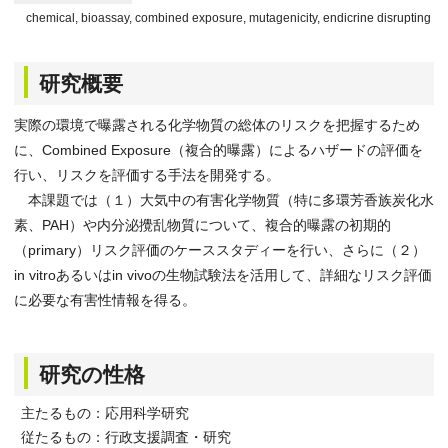
chemical, bioassay, combined exposure, mutagenicity, endicrine disrupting act
研究概要
実際の環境で曝露される化学物質の総体のリスクを把握するため
に、Combined Exposure（複合的曝露）によるハザードの評価を
行い、リスクを評価する手法を開発する。
本課題では（１）大気中の有害化学物質（特に多環芳香族炭化水
素、PAH）や内分泌攪乱物質について、複合的曝露の初期的
（primary）リスク評価のケーススタディーを行い、さらに（２）
in vitroあるいはin vivoの生物試験法を活用して、詳細なリスク評価
に必要な有害性情報を得る。
研究の性格
主たるもの：応用科学研究
従たるもの：行政支援調査・研究