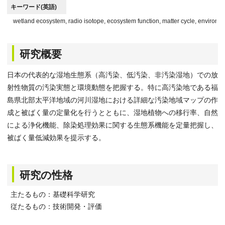
キーワード(英語)
wetland ecosystem, radio isotope, ecosystem function, matter cycle, environ
研究概要
日本の代表的な湿地生態系（高汚染、低汚染、非汚染湿地）での放
射性物質の汚染実態と環境動態を把握する。特に高汚染地である福
島県北部太平洋地域の河川湿地における詳細な汚染地域マップの作
成と被ばく量の定量化を行うとともに、湿地植物への移行率、自然
による浄化機能、除染処理効果に関する生態系機能を定量把握し、
被ばく量低減効果を提示する。
研究の性格
主たるもの：基礎科学研究
従たるもの：技術開発・評価