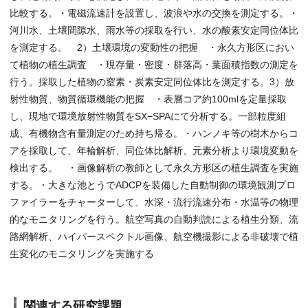
比較する。・電磁流速計を設置し、波浪や水の交換を測定する。・
河川水、土壌間隙水、雨水等の採取を行い、水の酸素安定同位体比
を測定する。 2）土壌環境の変動性の把握 ・永久方形区におい
て植物の植生調査 ・現存量・密度・群落高・葉面積指数の測定を
行う。採取した植物の窒素・炭素安定同位体比を測定する。3）放
射性物質、物質循環機能の把握 ・表層コア約100mlを定量採取
し、現地で環境放射性物質をSX−SPAにて分析する。一部粒度組
成、有機物含有量測定のため持ち帰る。・ハンノキ等の樹木からコ
アを採取して、年輪解析、同位体比解析、元素分析より環境変動を
検出する。 ・画像解析の教師として永久方形区の植生調査を実施
する。・大きな池とうでADCPを装備した自動制御の環境観測プロ
ファイラーをチャーターして、水深・流行流速分布・水温等の物理
的なモニタリングを行う。航空写真の自動判読による植生分類、流
路網解析、ハイパースペクトル画像、航空機撮影による非破壊で植
生変化のモニタリングを実施する
関連する研究課題