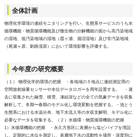
全体計画
物理化学環境の連続モニタリングを行い、生態系サービスのうち水
循環機能・物質循環機能及び微生物の分解機能の面から高汚染地域
の湿地、低汚染地域の湿地（霞ヶ浦、涸沼湿地）及び非汚染地域
（尾瀬ヶ原、釧路湿原）において環境影響を評価する。
今年度の研究概要
（１） 物理化学的環境の把握 ・各地域の５地点に連続測定用の
空間放射線量センサーや水位データロガーを周年設置する。 ・過
去に収集された融雪、積雪、凍結深などの全ての気象データを収集
解析して、冬期〜春期のモデル化し環境変動を把握する。・池とう
生態系における水温分布、地下水流入等の水収支解明、モデル化に
必要なデータを収集する。（２）水循環・物質循環機能の把握
1）水循環機能の把握 ・永久方形区に表層から塩ビパイプを埋設
し、定期的に水位を測定し、表層地下水の流動性を場所・深度別に