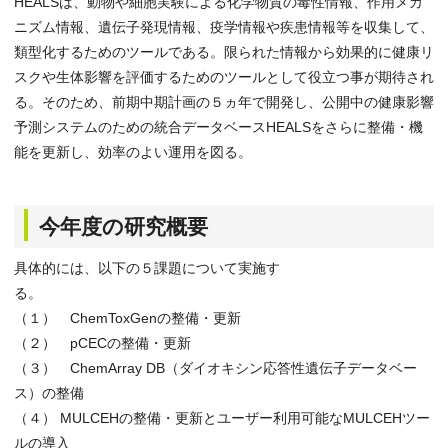
HEALSは、動物や細胞実験による化学物質の毒性情報、作用メカ
ニズム情報、遺伝子発現情報、疫学情報や疾患情報等を収集して、
類型化するためのツールである。限られた情報から効果的に健康リ
スクや生体影響を評価するためのツールとして役立つ事が期待され
る。そのため、前期中期計画の５ヵ年で開発し、公開中の健康影響
予測システムのための統合データベースHEALSをさらに整備・機
能を更新し、効率のよい運用を図る。
今年度の研究概要
具体的には、以下の５課題について実施す
る
（１） ChemToxGenの整備・更新
（２） pCECの整備・更新
（３） ChemArray DB（ダイオキシン応答性遺伝子データベー
ス）の整備
（４） MULCEHの整備・更新とユーザー利用可能なMULCEHツー
ルの導入