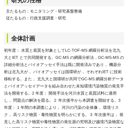
研究の性格
主たるもの：モニタリング・研究基盤整備
従たるもの：行政支援調査・研究
全体計画
初年度： 水質と底質を対象としてLC-TOF-MS 網羅分析法を北九
大とIET とで共同開発する。GC-MS の網羅分析法，GC-MS-MS の
詳細分析法とバイオアッセイ手法は既に開発済みであり， 機器分
析は北九大が， バイオアッセイは国環研が， それぞれIET に技術
移転する。また， 北九大と国環研が共同でGC-MS 網羅分析データ
とバイオアッセイデータを組み合わせた未知環境汚染物質の発見手
法を開発する。2 年度： 開発手法を河川水質と底質試料に適用
し， 問題点の解決を図る。２ 年次後半から本調査を開始する。3
年度： 1 年間の本調査により， 河川の汚染の全体像， 環境リス
ク， 高リスク物質・毒性物質を明らかにする。３ 年次後半は， 発
見した高リスク物質や毒性物質の発生源の究明及び越境汚染物質な