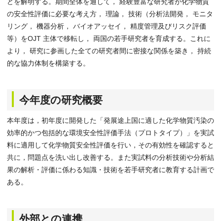
どを解明する。期間全体を通して， 経験豊富な研究者が化学物質
の安全性評価に必要な考え方， 理論， 技術（分析法開発， モニタ
リング， 機器分析， バイオアッセイ， 精度管理及びリスク評価
等）をOJT 主体で移転し， 両国の若手研究者を育成する。これに
より， 研究に参画した全ての研究者間に密接な関係を築き， 持続
的な協力体制を構築する。
今年度の研究概要
本年度は，初年度に開発した「発展途上国に適した化学物質汚染の
効率的かつ包括的な環境安全性評価手法（プロトタイプ）」を実試
料に適用して化学物質安全性評価を行い，その有効性を確認すると
共に，問題点を洗い出し改善する。また実試料の分析技術や分析結
果の解析・評価に係わる知識・技術を若手研究者に教育する計画で
ある。
外部との連携