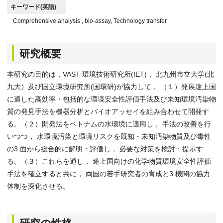
キーワード(英語)
Comprehensive analysis , bio-assay, Technology transfer
研究概要
本研究の目的は，VAST-環境技術研究所(IET)， 北九州市立大学(北
九大）及び国立環境研究所(国環研)が協力して， （１）発展途上国
に適した高効率・包括的な環境安全性評価手法及び未知環境汚染物
質の発見手法を機器分析とバイオアッセイを組み合わせて開発す
る。（２）開発法をベトナムの水環境に適用し， 手法の改善を行
いつつ， 水環境汚染と環境リスクを既知・未知汚染物質及び毒性
の3 面から総合的に解明・評価し， 必要な対策を検討・提示す
る。（３）これらを通し， 途上国向けの化学物質環境安全性評価
手法を確立すると共に， 両国の若手研究者の育成と3 機関の協力
体制を深化させる。