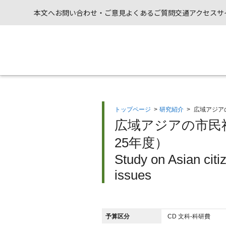
本文へ
お問い合わせ・ご意見
よくあるご質問
交通アクセス
サ
トップページ
>
研究紹介
>
広域アジア
広域アジアの市民
25年度）
Study on Asian citiz
issues
予算区分
CD 文科-科研費