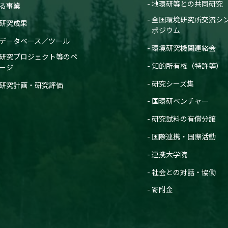
地環研等との共同研究
る事業
全国環境研究所交流シ
研究成果
ポジウム
データベース／ツール
環境研究機関連絡会
研究プロジェクト等のペ
知的所有権（特許等）
ージ
研究シーズ集
研究計画・研究評価
国環研ベンチャー
研究試料の有償分譲
国際連携・国際活動
連携大学院
社会との対話・協働
寄附金