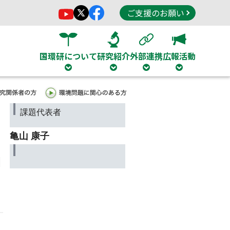
ご支援のお願い
国環研について
研究紹介
外部連携
広報活動
課題代表者
亀山 康子
l