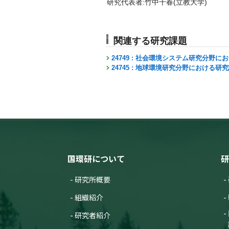
研究代表者:竹中千春(立教大学)
関連する研究課題
24749 : 社会環境システム研究分野
24745 : 地球環境研究分野における研
国環研について
研
研究所概要
組織紹介
研究者紹介