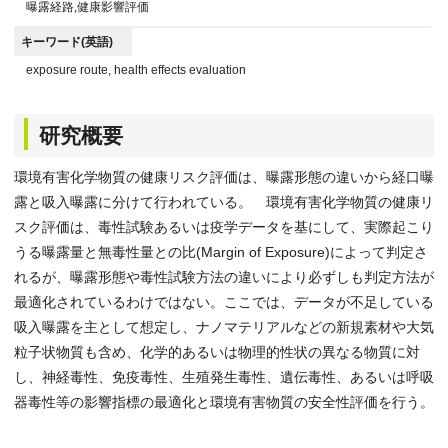
曝露経路,健康影響評価
キーワード(英語)
exposure route, health effects evaluation
研究概要
環境有害化学物質の健康リスク評価は、曝露形態の違いから経口曝
露と吸入曝露に分けて行われている。 環境有害化学物質の健康リ
スク評価は、毒性試験あるいは疫学データを基にして、実際起こり
うる曝露量と無毒性量との比(Margin of Exposure)によって判定さ
れるが、曝露形態や毒性試験方法の違いにより必ずしも判定方法が
最適化されているわけではない。ここでは、データが不足している
吸入曝露を主として想定し、ナノマテリアルなどの新規素材や大気
粒子状物質も含め、化学的あるいは物理的性状の異なる物質に対
し、神経毒性、免疫毒性、生殖発生毒性、遺伝毒性、あるいは呼吸
器毒性等の影響指標の最適化と環境有害物質の安全性評価を行う。