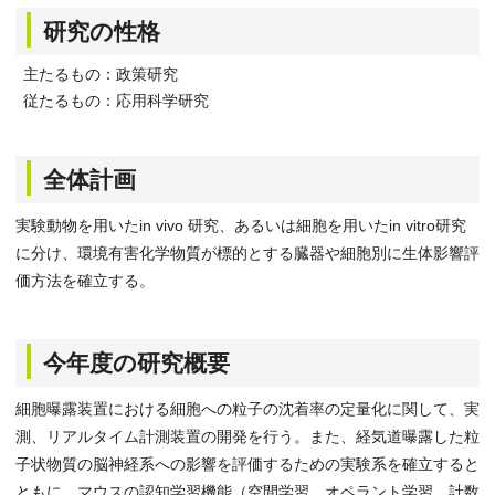
研究の性格
主たるもの：政策研究
従たるもの：応用科学研究
全体計画
実験動物を用いたin vivo 研究、あるいは細胞を用いたin vitro研究
に分け、環境有害化学物質が標的とする臓器や細胞別に生体影響評
価方法を確立する。
今年度の研究概要
細胞曝露装置における細胞への粒子の沈着率の定量化に関して、実
測、リアルタイム計測装置の開発を行う。また、経気道曝露した粒
子状物質の脳神経系への影響を評価するための実験系を確立すると
ともに、マウスの認知学習機能（空間学習、オペラント学習、計数