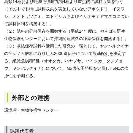
鳥類14種および絶滅危惧哺乳類4種より重点的に試料収集を行う
（その中でも特に試料収集を実施していないアホウドリ、イヌワ
シ、オオトラツグミ、エトピリカおよびイリオモテヤマネコについ
て試料体制を構築する）。
（２）試料の分散保存を開始する（平成24年度は、やんばる野生
生物保護センターにおいて沖縄関連試料の凍結保存を開始する）。
（３）凍結保存試料を活用した研究の一環として、ヤンバルクイナ
の全ゲノム解析に取り組み2000遺伝子について塩基配列を決定す
る。絶滅危惧種5種（オオタカ、ハヤブサ、ハイタカ、タンチョ
ウ、ヤンバルクイナ）について、Mx遺伝子発現を定量しH5N1の病
原性を予測する。
外部との連携
環境省・生物多様性センター
課題代表者