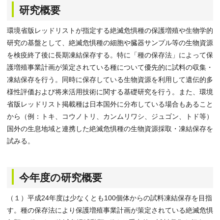
研究概要
環境省版レッドリストが指定する絶滅危惧種の保護増殖や生物学的
研究の基盤として、絶滅危惧種の細胞や臓器サンプル等の生物資源
を検疫終了後に長期凍結保存する。特に「種の保存法」によって保
護増殖事業計画が策定されている種について優先的に試料の収集・
凍結保存を行う。同時に保存している生物資源を利用して遺伝的多
様性評価および将来活用技術に関する基礎研究を行う。また、環境
省版レッドリスト掲載種は日本国外に分布している場合もあること
から（例：トキ、コウノトリ、カンムリワシ、ジュゴン、トド等）
国外の生息地域と連携した絶滅危惧種の生物資源採取・凍結保存を
試みる。
今年度の研究概要
（１）平成24年度は少なくとも100個体からの試料凍結保存を目指
す。種の保存法により保護増殖事業計画が策定されている絶滅危惧