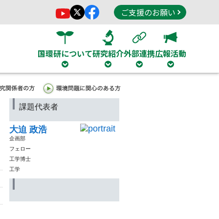
ご支援のお願い
国環研について
研究紹介
外部連携
広報活動
課題代表者
大迫 政浩
企画部
フェロー
工学博士
工学