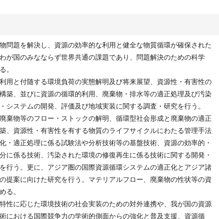
物問題を解決し、資源の効率的な利用と健全な物質循環が確保された
わが国のみなならず世界共通の課題であり、問題解決のための科学
る。
利用と付随する環境負荷の実態解明及び将来展望、資源性・有害性の
構築、並びに資源の循環的利用、廃棄物・排水等の適正処理及び汚染
・システムの開発、評価及び地域実装に関する調査・研究を行う。
廃棄物等のフロー・ストックの解明、循環型社会形成と廃棄物の適正
築、資源性・有害性を有する物質のライフサイクルにわたる管理手法
化・適正処理に係る試験法や分析技術等の基盤技術、資源の効率的・
分に係る技術、汚染された環境の修復再生に係る技術に関する開発・
を行う。更に、アジア圏の国際資源循環システムの適正化とアジア諸
の提案に向けた研究を行う。マテリアルフロー、廃棄物の性状等の資
める。
特性に応じた環境技術の社会実装のための対外連携や、我が国の資源
術における国際競争力の学術的側面からの強化と普及支援、資源循