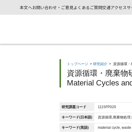
本文へ
お問い合わせ・ご意見
よくあるご質問
交通アクセス
サ
トップページ
>
研究紹介
>
資源循環・
資源循環・廃棄物研
Material Cycles a
研究課題コード
1115FP020
キーワード(日本語)
資源循環,廃棄物処理
キーワード(英語)
material cycle, wast