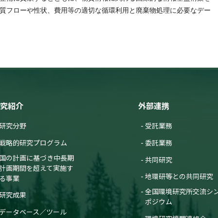
質フローや性状、費用等の適切な循環利用と廃棄物処理に必要なデー
究紹介
外部連携
研究分野
受託業務
戦略的研究プログラム
委託業務
国の計画に基づき中長期
共同研究
計画期間を超えて実施す
地環研等との共同研究
る事業
全国環境研究所交流シ
研究成果
ポジウム
データベース／ツール