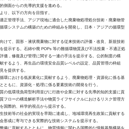
的側面からの先導的支援を進める。
より、以下の方向を目指す。
適正管理手法、アジア現地に適合した廃棄物処理処分技術・廃棄物管
循環システムの構築のための枠組みを開発し、日本・アジアの循環型
向けて、固形・液状廃棄物に対する従来技術の評価・改良、新規技術
提示する。石綿や廃 POPs 等の難循環物質及び不法投棄・不適正処
評価，修復及び管理に関する一連の手法を提示する。公的制度の構
献するよう、再生品の環境安全品質レベルの設定、品質管理の枠組
見を提供する。
循環における低炭素化に貢献するよう、廃棄物処理・資源化に係る基
とともに、資源化・処理に係る要素技術の開発を行う。
質の低環境負荷型利用並びに行政や企業に対する先導的知的支援に貢
質フローの構造解析手法や物質ライフサイクルにおけるリスク管理方
を国際的、科学的視点から提示する。
生技術等の社会的実現を早期に達成し、地域環境再生政策に貢献する
会形成に寄与できる実際的な技術システムを提示する。
整備に貢献するとともに、物質情報に関わる国際的な情報基盤構築を