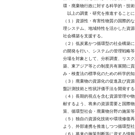
環・廃棄物行政に対する科学的・技術
以上の調査・研究を推進することに
（１）資源性・有害性物質の国際的な
理システム、地域特性を活かした資源
社会構築を支援する。
（２）低炭素かつ循環型の社会構築に
の開発を行い、システムの管理戦略等を
分場を対象として、分析調査、リスク
築、東アジア等との制度共有展開に貢
み・検査法の標準化のための科学的知
（３）廃棄物の資源化の促進及び資源
盤計測技術と性状評価手法を開発する
（４）長期的視点を含む資源管理や物
献するよう、将来の資源需要と国際物
策、循環型社会・廃棄物分野の施策等
（５）独自の資源化技術や環境修復再
よう、外部連携を推進しつつ循環型社
（６）将来の施策判断等に資する情報