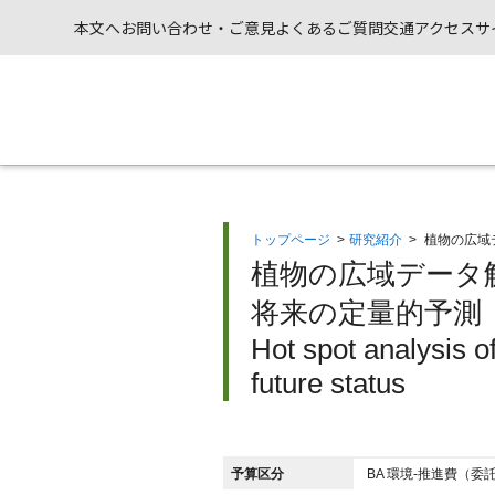
本文へ
お問い合わせ・ご意見
よくあるご質問
交通アクセス
サ
トップページ
>
研究紹介
>
植物の広域
植物の広域データ
将来の定量的予測（
Hot spot analysis o
future status
予算区分
BA 環境-推進費（委託