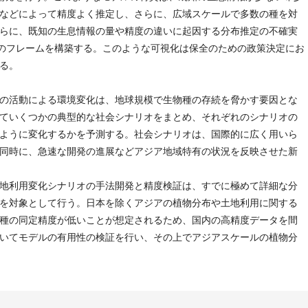
などによって精度よく推定し、さらに、広域スケールで多数の種を対
らに、既知の生息情報の量や精度の違いに起因する分布推定の不確実
めのフレームを構築する。このような可視化は保全のための政策決定にお
る。
の活動による環境変化は、地球規模で生物種の存続を脅かす要因とな
ていくつかの典型的な社会シナリオをまとめ、それぞれのシナリオの
ように変化するかを予測する。社会シナリオは、国際的に広く用いら
同時に、急速な開発の進展などアジア地域特有の状況を反映させた新
地利用変化シナリオの手法開発と精度検証は、すでに極めて詳細な分
を対象として行う。日本を除くアジアの植物分布や土地利用に関する
種の同定精度が低いことが想定されるため、国内の高精度データを間
いてモデルの有用性の検証を行い、その上でアジアスケールの植物分