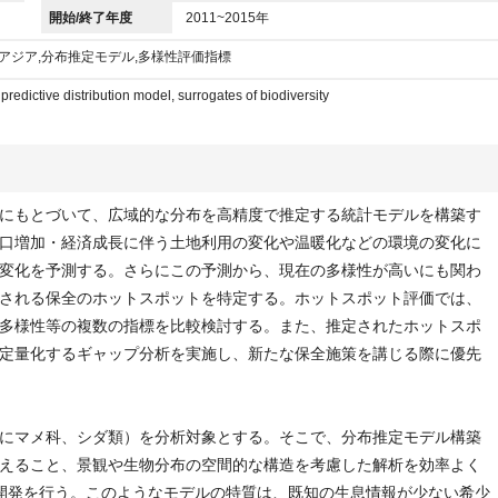
開始/終了年度
2011~2015年
,アジア,分布推定モデル,多様性評価指標
, predictive distribution model, surrogates of biodiversity
にもとづいて、広域的な分布を高精度で推定する統計モデルを構築す
口増加・経済成長に伴う土地利用の変化や温暖化などの環境の変化に
変化を予測する。さらにこの予測から、現在の多様性が高いにも関わ
される保全のホットスポットを特定する。ホットスポット評価では、
多様性等の複数の指標を比較検討する。また、推定されたホットスポ
定量化するギャップ分析を実施し、新たな保全施策を講じる際に優先
にマメ科、シダ類）を分析対象とする。そこで、分布推定モデル構築
えること、景観や生物分布の空間的な構造を考慮した解析を効率よく
開発を行う。このようなモデルの特質は、既知の生息情報が少ない希少