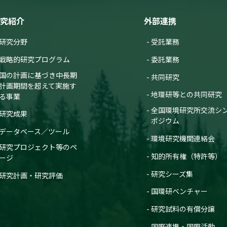
究紹介
外部連携
研究分野
受託業務
戦略的研究プログラム
委託業務
国の計画に基づき中長期
共同研究
計画期間を超えて実施す
地環研等との共同研究
る事業
全国環境研究所交流シ
研究成果
ポジウム
データベース／ツール
環境研究機関連絡会
研究プロジェクト等のペ
知的所有権（特許等）
ージ
研究シーズ集
研究計画・研究評価
国環研ベンチャー
研究試料の有償分譲
国際連携・国際活動