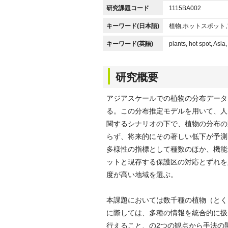
研究課題コード
1115BA002
キーワード(日本語)
植物,ホットスポット
キーワード(英語)
plants, hot spot, Asia
研究概要
アジアスケールでの植物の分布データ
る。この分布推定モデルを用いて、人
関するシナリオの下で、植物の分布の
らず、将来的にその著しい低下が予測
多様性の指標として種数のほか、機能
ットと現存する保護区の対応とずれを
度が高い地域を選ぶ。
本課題においては数千種の植物（とく
に際しては、多種の情報を統合的に扱
行えること、の2つの観点から手法の