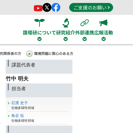
ご支援のお願い
国環研について
研究紹介
外部連携
広報活動
課題代表者
竹中 明夫
担当者
石濱 史子
生物多様性領域
角谷 拓
生物多様性領域