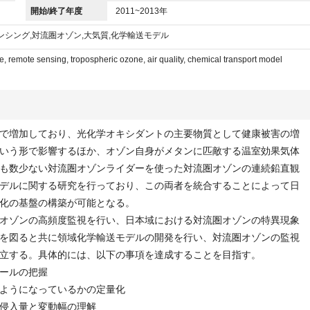
開始/終了年度
2011~2013年
ンシング,対流圏オゾン,大気質,化学輸送モデル
 remote sensing, tropospheric ozone, air quality, chemical transport model
で増加しており、光化学オキシダントの主要物質として健康被害の増
いう形で影響するほか、オゾン自身がメタンに匹敵する温室効果気体
も数少ない対流圏オゾンライダーを使った対流圏オゾンの連続鉛直観
デルに関する研究を行っており、この両者を統合することによって日
化の基盤の構築が可能となる。
オゾンの高頻度監視を行い、日本域における対流圏オゾンの特異現象
を図ると共に領域化学輸送モデルの開発を行い、対流圏オゾンの監視
立する。具体的には、以下の事項を達成することを目指す。
ールの把握
ようになっているかの定量化
侵入量と変動幅の理解