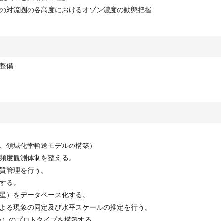
の対流圏の各高度におけるオゾン濃度の動態把握
整備
、領域化学輸送モデルの構築）
頻度観測体制を整える。
質管理を行う。
する。
星）をデータベース化する。
よる現象の同定及び水平スケールの推定を行う。
em）のプロトタイプを構築する。