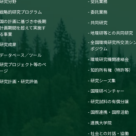
研究分野
受託業務
戦略的研究プログラム
委託業務
国の計画に基づき中長期
共同研究
計画期間を超えて実施す
地環研等との共同研究
る事業
全国環境研究所交流シ
研究成果
ポジウム
データベース／ツール
環境研究機関連絡会
研究プロジェクト等のペ
知的所有権（特許等）
ージ
研究シーズ集
研究計画・研究評価
国環研ベンチャー
研究試料の有償分譲
国際連携・国際活動
連携大学院
社会との対話・協働