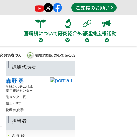
ご支援のお願い
国環研について
研究紹介
外部連携
広報活動
課題代表者
森野 勇
地球システム領域
衛星観測センター
副センター長
博士 (理学)
物理学,化学
担当者
内野 修