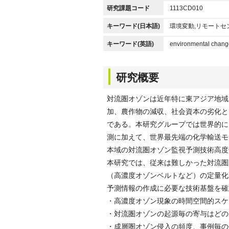
研究課題コード
1113CD010
キーワード(日本語)
環境変動,リモートセ
キーワード(英語)
environmental change,
研究概要
対流圏オゾンは近年特に東アジア地域
加、農作物の減収、社会資本の劣化と
である。本研究グループでは世界的に
測に加えて、世界最先端の化学輸送モ
本域の対流圏オゾン監視予測技術高度
本研究では、従来は難しかった対流圏
（高濃度オゾンベルトなど）の定量化
予測情報の作成に必要な技術基盤を確
・高濃度オゾン現象の時間空間的スケ
・対流圏オゾンの起源毎の寄与はどの
・成層圏オゾン侵入の頻度、事例毎の