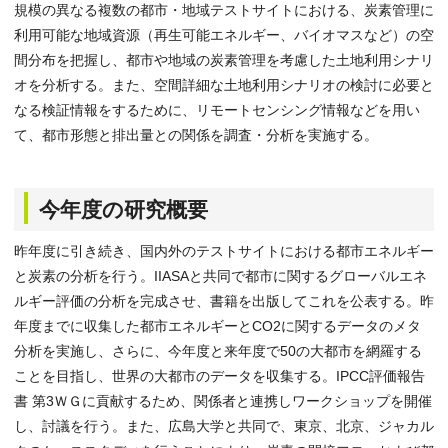
規模の異なる複数の都市・地域テストサイトにおける、炭素管理に
利用可能な地域資源（再生可能エネルギー、バイオマスなど）の空
間分布を把握し、都市や地域の炭素管理を考慮した土地利用シナリ
オを分析する。また、空間詳細な土地利用シナリオの検討に必要と
なる検証情報をするために、リモートセンシング情報などを用い
て、都市形態と排出量との関係を調査・分析を実施する。
今年度の研究概要
昨年度に引き続き、国内外のテストサイトにおける都市エネルギー
と炭素の分析を行う。IIASAと共同で都市に関するグローバルエネ
ルギー評価の分析を完成させ、書籍を出版してこれを公表する。昨
年度までに収集した都市エネルギーとCO2に関するデータのメタ
分析を実施し、さらに、今年度と来年度で50の大都市を網羅する
ことを目指し、世界の大都市のデータを収集する。IPCC評価報告
書 第3ＷＧに貢献するため、関係者と連携しワークショップを開催
し、討議を行う。また、広島大学と共同で、東京、北京、ジャカル