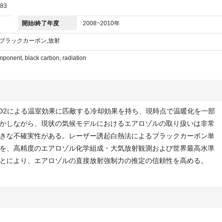
83
開始/終了年度
2008~2010年
,ブラックカーボン,放射
mponent, black carbon, radiation
O2による温室効果に匹敵する冷却効果を持ち、現時点で温暖化を一部
かしながら、現状の気候モデルにおけるエアロゾルの取り扱いは非常
きな不確実性がある。レーザー誘起白熱法によるブラックカーボン単
を、高精度のエアロゾル化学組成・大気放射観測および世界最高水準
とにより、エアロゾルの直接放射強制力の推定の信頼性を高める。