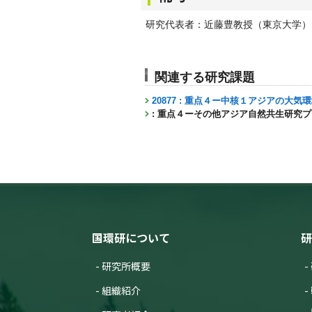
研究代表者：近藤豊教授（東京大学）
関連する研究課題
20877 : 重点４ー中核１アジアの大
: 重点４ーその他アジア自然共生研究
国環研について
研
研究所概要
組織紹介