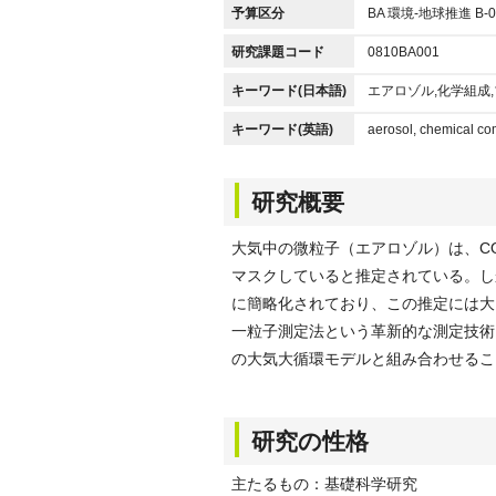
予算区分
BA 環境-地球推進 B-0
研究課題コード
0810BA001
キーワード(日本語)
エアロゾル,化学組成
キーワード(英語)
aerosol, chemical co
研究概要
大気中の微粒子（エアロゾル）は、C
マスクしていると推定されている。し
に簡略化されており、この推定には大
一粒子測定法という革新的な測定技術
の大気大循環モデルと組み合わせるこ
研究の性格
主たるもの：基礎科学研究