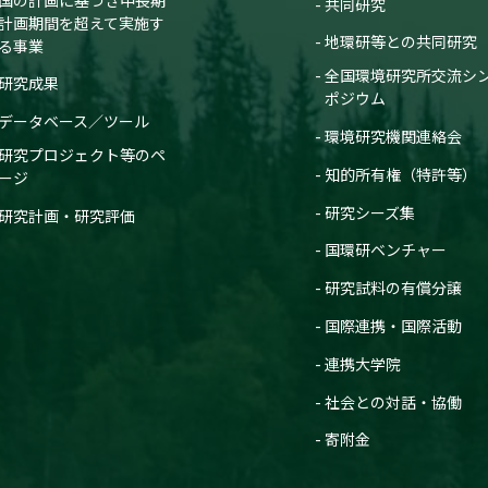
共同研究
計画期間を超えて実施す
地環研等との共同研究
る事業
全国環境研究所交流シ
研究成果
ポジウム
データベース／ツール
環境研究機関連絡会
研究プロジェクト等のペ
知的所有権（特許等）
ージ
研究シーズ集
研究計画・研究評価
国環研ベンチャー
研究試料の有償分譲
国際連携・国際活動
連携大学院
社会との対話・協働
寄附金