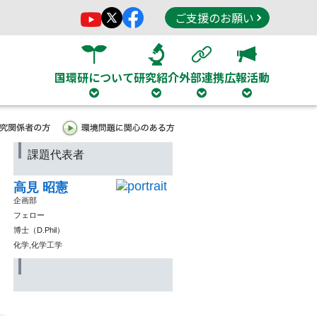
ご支援のお願い
国環研について
研究紹介
外部連携
広報活動
課題代表者
高見 昭憲
企画部
フェロー
博士（D.Phil）
化学,化学工学