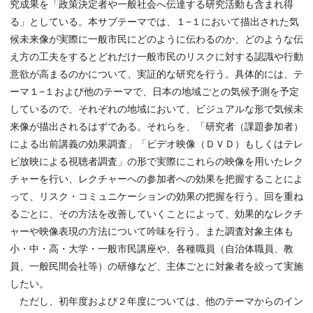
究成果を「政策決定者や一般社会へ伝達する研究活動も含まれ得
る」としている。本サブテーマでは、１−１において描出された気
候未来像が実際に一般市民にどのように伝わるのか、どのような伝
え方の工夫をするとどれだけ一般市民のリスクに対する認識や行動
意欲が高まるのかについて、実証的な研究を行う。具体的には、テ
ーマ１−１および他のテーマで、日本の地域ごとの気候予測を予定
しているので、それぞれの地域において、ビジュアルな形で気候未
来像が描出されるはずである。それらを、「研究者（課題参加者）
による出前講義の効果調査」「ビデオ映像（ＤＶＤ）もしくはテレ
ビ放映による視聴者調査」の形で実際にこれらの映像を用いたレク
チャーを行い、レクチャーへの参加者への効果を把握することによ
って、リスク・コミュニケーションの効果の把握を行う。回を重ね
るごとに、その方法を改善していくことによって、効果的なレクチ
ャーや映像表現の方法について吟味を行う。また調査対象主体も
小・中・高・大学・一般市民講座や、各種職員（自治体職員、教
員、一般民間会社等）の研修など、主体ごとに対象者を絞って実施
したい。
ただし、初年度および２年度については、他のテーマからのイン