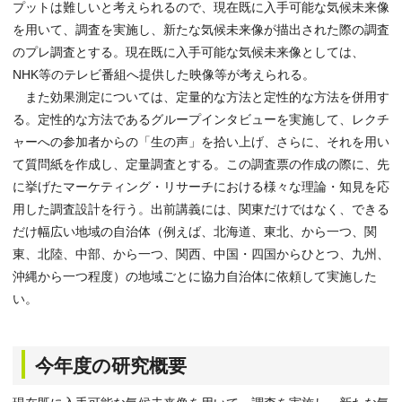
プットは難しいと考えられるので、現在既に入手可能な気候未来像
を用いて、調査を実施し、新たな気候未来像が描出された際の調査
のプレ調査とする。現在既に入手可能な気候未来像としては、
NHK等のテレビ番組へ提供した映像等が考えられる。
また効果測定については、定量的な方法と定性的な方法を併用す
る。定性的な方法であるグループインタビューを実施して、レクチ
ャーへの参加者からの「生の声」を拾い上げ、さらに、それを用い
て質問紙を作成し、定量調査とする。この調査票の作成の際に、先
に挙げたマーケティング・リサーチにおける様々な理論・知見を応
用した調査設計を行う。出前講義には、関東だけではなく、できる
だけ幅広い地域の自治体（例えば、北海道、東北、から一つ、関
東、北陸、中部、から一つ、関西、中国・四国からひとつ、九州、
沖縄から一つ程度）の地域ごとに協力自治体に依頼して実施した
い。
今年度の研究概要