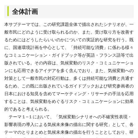
全体計画
本サブテーマでは、この研究課題全体で描出されたシナリオが、一
般市民にどのように受け取られるのか、また、受け取り方を改善す
るためにはどうしたらいいのかについての実証的な研究を行う。既
に、国連環境計画を中心として、「持続可能な消費」に係わる様々
なコミュニケーション・ガイドブック等が英語・フランス語等で出
版されている。その内容は、気候変動のリスク・コミュニケーショ
ンにも応用できるアイデアを多く含んでおり、また、気候変動への
対策として一般市民の対応行動は、多くは持続可能な消費と共通す
るため、この既に出版されているガイドブックおよび研究参画者の
日本における知見を含めてマーケティング・リサーチの手法を応用
することは、気候変動をめぐるリスク・コミュニケーションに効果
的であると考えられる。
テーマ１−１において、「気候変動シナリオへの不確実性表現・
影響表現の導入による気候未来像の描出に関する研究」として、各
テーマのとりまとめと気候未来像の描出を行うこととしており、研