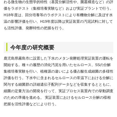
わる微生物の生態学的特性（基質分解活性や、菌叢構造など）の評
価をラボテスト（集積培養実験など）および実証プラントで行う。
H18年度は、回分培養等のラボテストにより有機物分解に及ぼす水
温の影響評価を行い、H19年度以降は実証装置の汚泥試料に対して
も活性評価、発酵特性の把握を行う。
今年度の研究概要
鹿児島県霧島市に設置した下水のメタン発酵処理実証装置の運転を
開始する。種々の履歴の消化汚泥を用いたセルロース、SSの分解
集積培養実験を行い、植種源の違いによる優占酸生成細菌の多様性
評価を行う。下水中に含まれるセルロースの常温下における分解に
関与する細菌群の詳細遺伝子配列データなどを収集するとともに、
細菌の定量方法の開発を行って、実証プロセス装置内での挙動調査
のための準備を進める。 実証装置におけるセルロース分解の様相
把握を活性評価などにより行う。