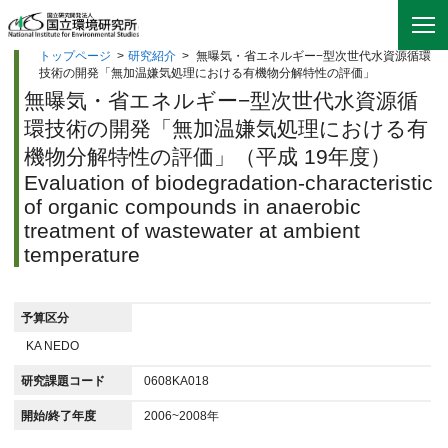
トップページ
>
研究紹介
>
無曝気・省エネルギー−型次世代水資源循環
技術の開発「無加温嫌気処理における有機物分解特性の評価」
無曝気・省エネルギー−型次世代水資源循
環技術の開発「無加温嫌気処理における有
機物分解特性の評価」（平成 19年度）
Evaluation of biodegradation-characteristic
of organic compounds in anaerobic
treatment of wastewater at ambient
temperature
予算区分
KA NEDO
研究課題コード
0608KA018
開始/終了年度
2006~2008年