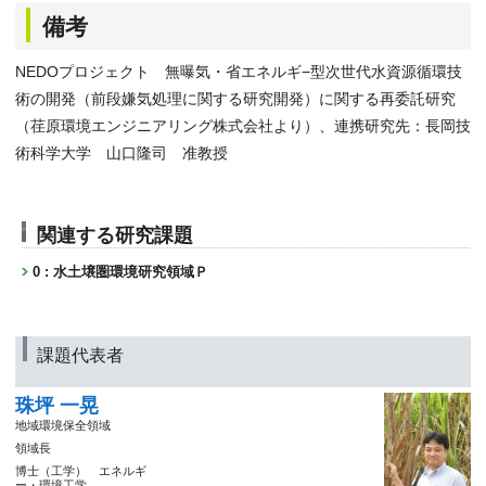
備考
NEDOプロジェクト 無曝気・省エネルギ−型次世代水資源循環技
術の開発（前段嫌気処理に関する研究開発）に関する再委託研究
（荏原環境エンジニアリング株式会社より）、連携研究先：長岡技
術科学大学 山口隆司 准教授
関連する研究課題
0 : 水土壌圏環境研究領域Ｐ
課題代表者
珠坪 一晃
地域環境保全領域
領域長
博士（工学） エネルギ
ー・環境工学