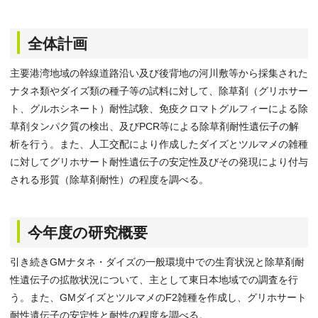
全体計画
主要港湾地域の幹線道路沿い及び後背地の河川敷等から採集された
ナタネ類やダイズ類の種子等の試料に対して、除草剤（グリホサー
ト、グルホシネート）耐性試験、免疫クロマトグルフィーによる除
草剤タンパク質の検出、及びPCR等による除草剤耐性遺伝子の解
析を行う。また、人工交配により作成したダイズとツルマメの雑種
に対してグリホサート耐性遺伝子の安定性及びその発現により付与
される形質（除草剤耐性）の程度を調べる。
今年度の研究概要
引き続きGMナタネ・ダイズの一般環境中での生育状況と除草剤耐
性遺伝子の拡散状況について、主として東日本地域での調査を行
う。また、GMダイズとツルマメのF2雑種を作成し、グリホサート
耐性遺伝子の安定性と耐性の程度を調べる。