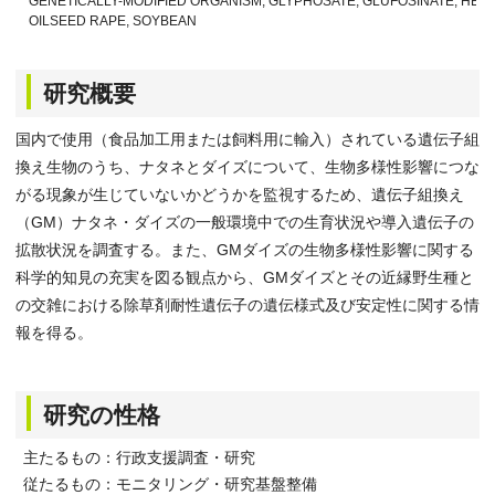
GENETICALLY-MODIFIED ORGANISM, GLYPHOSATE, GLUFOSINATE, HERB
OILSEED RAPE, SOYBEAN
研究概要
国内で使用（食品加工用または飼料用に輸入）されている遺伝子組
換え生物のうち、ナタネとダイズについて、生物多様性影響につな
がる現象が生じていないかどうかを監視するため、遺伝子組換え
（GM）ナタネ・ダイズの一般環境中での生育状況や導入遺伝子の
拡散状況を調査する。また、GMダイズの生物多様性影響に関する
科学的知見の充実を図る観点から、GMダイズとその近縁野生種と
の交雑における除草剤耐性遺伝子の遺伝様式及び安定性に関する情
報を得る。
研究の性格
主たるもの：行政支援調査・研究
従たるもの：モニタリング・研究基盤整備