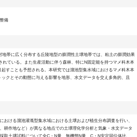
整備
村地帯に広く分布する丘陵地型の膨潤性土壌地帯では、粘土の膨潤効果
されている。また生産活動に伴う森林、特にN固定能を持つマメ科木本
引起すことも予想される。本研究では溜池型集水域におけるマメ科木本
トックとその動態に与える影響を地形、水文データを交え多角的、且
における溜池灌漑型集水域における土壌および植生分布調査を行い、
、耕作地など）が異なる地点での土壌理化学分析と気象・水文データ
採取土壌試料について全C・N量、無機態N量、C・N安定同位体比