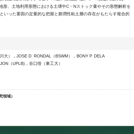
なる地形、土地利用形態における土壌中C・Nストック量やその形態解析を
といった要因の定量的な把握と膨潤性粘土層の存在がもたらす複合的
JOSE D. RONDAL（BSWM），BONY P. DELA
ALIJON（UPLB)，谷口悟（東工大）
研究領域）