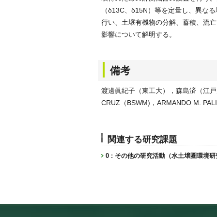
（δ13C、δ15N）等を定量し、異
行い、土壌有機物の分解、蓄積、流亡
影響について解明する。
備考
渡邊眞紀子（東工大），森島済（江戸川大），
CRUZ（BSWM)，ARMANDO M. P
関連する研究課題
0 : その他の研究活動（水土壌圏環境