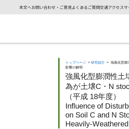
本文へ
お問い合わせ・ご意見
よくあるご質問
交通アクセス
サ
トップページ
>
研究紹介
>
強風化型膨
影響の解明
強風化型膨潤性土
為が土壌C・N s
（平成 18年度）
Influence of Distu
on Soil C and N Sto
Heavily-Weathered 