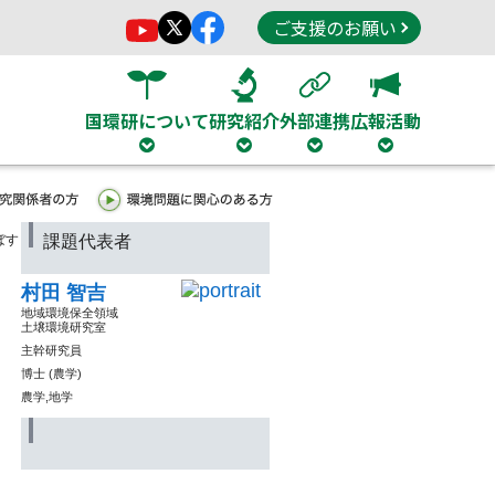
ご支援のお願い
国環研について
研究紹介
外部連携
広報活動
ぼす
課題代表者
村田 智吉
地域環境保全領域
土壌環境研究室
主幹研究員
博士 (農学)
農学,地学