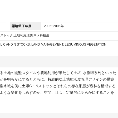
開始/終了年度
2006~2006年
Nストック,土地利用形態,マメ科植生
OIL C AND N STOCKS, LAND MANAGEMENT, LEGUMINOUS VEGETATION
る土地の開墾スタイルや農地利用が果たして土壌−水循環系列といった
かを明らかにするとともに、持続的な土地肥沃度管理デザインの構築
集水域を例に土壌C・Nストックとそれらの存在形態が森林を構成する
ような変化をしめすのか、空間、且つ、定量的に明らかにすることを