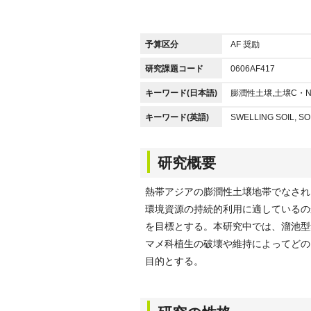
予算区分
AF 奨励
研究課題コード
0606AF417
キーワード(日本語)
膨潤性土壌,土壌C・
キーワード(英語)
SWELLING SOIL, S
研究概要
熱帯アジアの膨潤性土壌地帯でなされ
環境資源の持続的利用に適しているの
を目標とする。本研究中では、溜池型
マメ科植生の破壊や維持によってどの
目的とする。