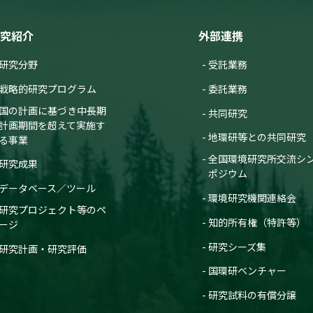
究紹介
外部連携
研究分野
受託業務
戦略的研究プログラム
委託業務
国の計画に基づき中長期
共同研究
計画期間を超えて実施す
地環研等との共同研究
る事業
全国環境研究所交流シ
研究成果
ポジウム
データベース／ツール
環境研究機関連絡会
研究プロジェクト等のペ
知的所有権（特許等）
ージ
研究シーズ集
研究計画・研究評価
国環研ベンチャー
研究試料の有償分譲