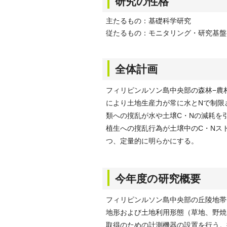
研究の性格
主たるもの：基礎科学研究
従たるもの：モニタリング・研究基盤
全体計画
フィリピンルソン島中央部の森林−農
により土地生産力が常に水とNで制限
類への撹乱が水や土壌C・Nの減耗を
植生への撹乱行為が土壌中のC・Nス
つ、定量的に明らかにする。
今年度の研究概要
フィリピンルソン島中央部の丘陵地帯
地形および土地利用形態（草地、野焼
取得のための計測機器の設置を行う。