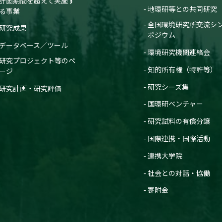
計画期間を超えて実施す
地環研等との共同研究
る事業
全国環境研究所交流シ
研究成果
ポジウム
データベース／ツール
環境研究機関連絡会
研究プロジェクト等のペ
知的所有権（特許等）
ージ
研究シーズ集
研究計画・研究評価
国環研ベンチャー
研究試料の有償分譲
国際連携・国際活動
連携大学院
社会との対話・協働
寄附金