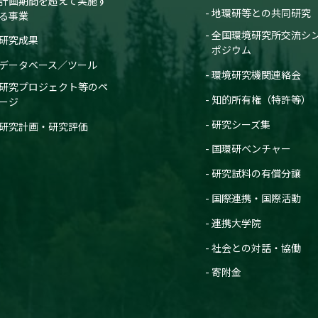
計画期間を超えて実施す
地環研等との共同研究
る事業
全国環境研究所交流シ
研究成果
ポジウム
データベース／ツール
環境研究機関連絡会
研究プロジェクト等のペ
知的所有権（特許等）
ージ
研究シーズ集
研究計画・研究評価
国環研ベンチャー
研究試料の有償分譲
国際連携・国際活動
連携大学院
社会との対話・協働
寄附金