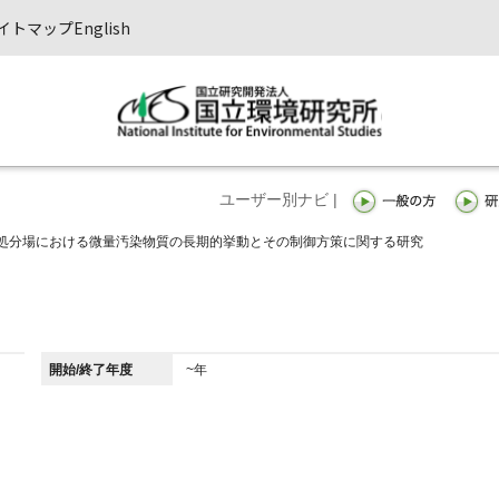
イトマップ
English
ユーザー別ナビ |
処分場における微量汚染物質の長期的挙動とその制御方策に関する研究
開始/終了年度
~年