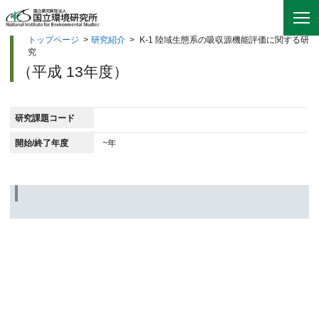
トップページ
>
研究紹介
>
K-1 陸域生態系の吸収源機能評価に関する研
究
（平成 13年度）
研究課題コード
開始/終了年度
~年