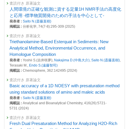
ュアルパルス照射法の拡張
査読付き 原著論文
人間環境の正確な観測に資する定量1H NMR手法の高度化
2023年度
と応用 -標準物質開発のための手法を中心として-
26612 : ヒト尿メタボロミクスのための古典的溶媒消去パルスを高度利用
発表者 :
Saito N.(斎藤直樹)
したqNMRの開発
掲載誌 :
分析化学, 74(7-8):295-309 (2025)
26613 : 高磁場MRI/NMRによる非侵襲ヒト健康影響評価法の開発と応用
査読付き 原著論文
26705 : 環境研究推進のための基盤計測機器による分析・計測業務
Triethanolamine-Based Esterquat in Sediments: New
Analytical Method, Environmental Occurrence, and
26706 : 環境化学計測の高度化に関する研究
Homologue Composition
発表者 :
Yoshii S.(吉井咲夢),
Nakajima D.(中島大介)
,
Saito N.(斎藤直樹)
,
2022年度
Terasaki M.,
Endo S.(遠藤智司)
26090 : ヒト尿メタボロミクスのための古典的溶媒消去パルスを高度利用
掲載誌 :
Chemosphere, 362:142495 (2024)
したqNMRの開発
査読付き 原著論文
26093 : 高磁場MRI/NMRによる非侵襲ヒト健康影響評価法の開発と応用
Basic accuracy of a 1D NOESY with presaturation method
26172 : 環境研究推進のための基盤計測機器による分析・計測業務
using standard solutions of amino and maleic acids
発表者 :
Saito N.(斎藤直樹)
26173 : 環境化学計測の高度化に関する研究
掲載誌 :
Analytical and Bioanalytical Chemistry, 416(26):5721-
5731 (2024)
2021年度
25759 : 高磁場MRI/NMRによる非侵襲ヒト健康影響評価法の開発と応用
査読付き 原著論文
Fresh Dual Presaturation Method for Analyzing H2O-Rich
25798 : 環境研究推進のための基盤計測機器による分析・計測業務