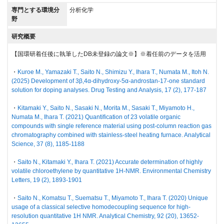
専門とする環境分
分析化学
野
研究概要
【国環研着任後に執筆したDB未登録の論文※】※着任前のデータを活用
・
Kuroe M., Yamazaki T., Saito N., Shimizu Y., Ihara T., Numata M., Itoh N.
(2025) Development of 3β,4α-dihydroxy-5α-androstan-17-one standard
solution for doping analyses. Drug Testing and Analysis, 17 (2), 177-187
・
Kitamaki Y., Saito N., Sasaki N., Morita M., Sasaki T., Miyamoto H.,
Numata M., Ihara T. (2021) Quantification of 23 volatile organic
compounds with single reference material using post-column reaction gas
chromatography combined with stainless-steel heating furnace. Analytical
Science, 37 (8), 1185-1188
・
Saito N., Kitamaki Y., Ihara T. (2021) Accurate determination of highly
volatile chloroethylene by quantitative 1H-NMR. Environmental Chemistry
Letters, 19 (2), 1893-1901
・
Saito N., Komatsu T., Suematsu T., Miyamoto T., Ihara T. (2020) Unique
usage of a classical selective homodecoupling sequence for high-
resolution quantitative 1H NMR. Analytical Chemistry, 92 (20), 13652-