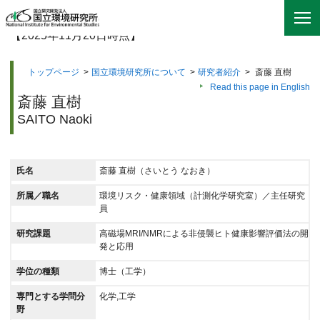
【2025年11月20日時点】
トップページ
>
国立環境研究所について
>
研究者紹介
>
斎藤 直樹
Read this page in English
斎藤 直樹
SAITO Naoki
氏名
斎藤 直樹（さいとう なおき）
所属／職名
環境リスク・健康領域（計測化学研究室）／主任研究
員
研究課題
高磁場MRI/NMRによる非侵襲ヒト健康影響評価法の開
発と応用
学位の種類
博士（工学）
専門とする学問分
化学,工学
野