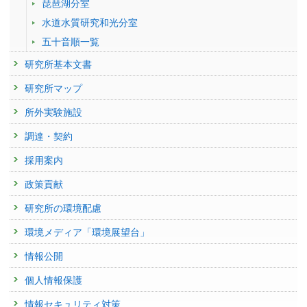
琵琶湖分室
学会等名称 :
第3回環境化学物質合同大会 (2024)
予稿集名 :
水道水質研究和光分室
同予稿集, 680-681
五十音順一覧
研究発表
全脳灰白質体積変化と生活習慣の関係解明に向けた高磁場
研究所基本文書
MRIによる健常日本人の長期的追跡測定
発表者 :
斎藤直樹
, 高屋展宏, 山口雅之,
渡邉英宏
研究所マップ
学会等名称 :
第24回健康支援学会年次学術大会 (2023)
予稿集名 :
所外実験施設
同抄録集, 100
研究発表
調達・契約
4.7テスラMRIによる健常人長期縦断研究における全脳灰
採用案内
白質体積解析法の比較
発表者 :
斎藤直樹
, 高屋展宏, 山口雅之,
渡邉英宏
政策貢献
学会等名称 :
第50回日本脳科学会 (2023)
予稿集名 :
同抄録集
研究所の環境配慮
研究発表
環境メディア「環境展望台」
NMRメタボロミクスで最も利用されるプレサチュレーシ
ョン併用1D NOESY法の正確さ評価
情報公開
発表者 :
斎藤直樹
学会等名称 :
第62回NMR討論会（2023） (2023)
個人情報保護
予稿集名 :
同予稿集, 234-235
情報セキュリティ対策