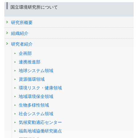
発表者 :
吉井咲夢,
中島大介
,
斎藤直樹
, 佐野友春, 寺崎正紀,
遠藤智司
国立環境研究所について
学会等名称 :
第58回日本水環境学会年会 (2024)
予稿集名 :
講演要旨集, 309
研究所概要
研究発表
Quantification of Fabric Softener-derived Triethanolamine-
組織紹介
based Esterquat (TEAQ) Cationic Surfactant in Japanese
研究者紹介
River Sediments
発表者 :
Yoshii S.(吉井咲夢),
Nakajima D.(中島大介)
,
Saito N.(斎藤直樹)
,
企画部
Sano T.(佐野友春), Terasaki M.,
Endo S.(遠藤智司)
学会等名称 :
連携推進部
ACS Spring 2024 (2024)
予稿集名 :
-
地球システム領域
研究講演
資源循環領域
ヒトメタボロミクスのためのpresaturationを中核とする水
環境リスク・健康領域
消し手法を用いたqNMRの正確さ向上に関する研究
地域環境保全領域
発表者 :
斎藤直樹
学会等名称 :
第6回日本定量NMR研究会年会 (2024)
生物多様性領域
予稿集名 :
同予稿集
社会システム領域
研究発表
気候変動適応センター
底質中及び市販衣料用柔軟剤中における陽イオン性界面活
性剤の同族体別濃度分析
福島地域協働研究拠点
発表者 :
吉井咲夢,
中島大介
,
斎藤直樹
, 寺崎正紀,
遠藤智司