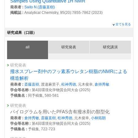
Samples Using Quantitative 1H NMR
25799 : 環境化学計測の高度化に関する研究
発表者 :
Saito N.(斎藤直樹)
掲載誌 :
Analytical Chemistry, 95(20):7855-7862 (2023)
2020年度
25296 : 高磁場MRI法の高度化とヒト健康影響指標への応用
全てを見る
研究成果（口頭）
all
研究発表
研究講演
研究発表
撥水スプレー剤中のフッ素系ウレタン樹脂のNMRによる
構造解析
発表者 :
斎藤直樹
, 渡邉麻里子,
松神秀徳
, 元木俊幸,
倉持秀敏
学会等名称 :
第4回環境化学物質合同大会 (2025)
予稿集名 :
同予稿集, 580-581
研究発表
パイログラムを用いたPFAS含有撥水剤の類型化
発表者 :
倉持秀敏
,
斎藤直樹
,
松神秀徳
, 元木俊幸,
小林拓朗
学会等名称 :
第4回環境化学物質合同大会 (2025)
予稿集名 :
予稿集, 722-723