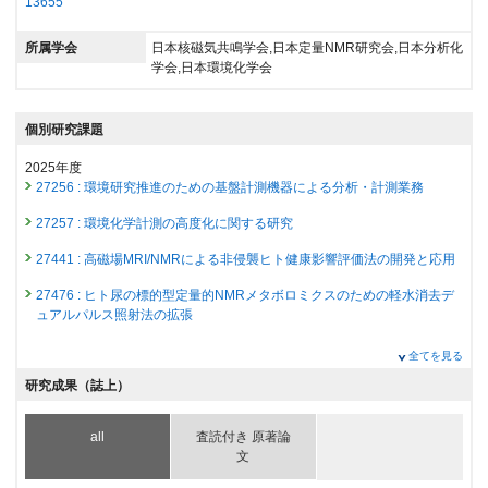
13655
所属学会
日本核磁気共鳴学会,日本定量NMR研究会,日本分析化
学会,日本環境化学会
個別研究課題
2025年度
27256 : 環境研究推進のための基盤計測機器による分析・計測業務
27257 : 環境化学計測の高度化に関する研究
27441 : 高磁場MRI/NMRによる非侵襲ヒト健康影響評価法の開発と応用
27476 : ヒト尿の標的型定量的NMRメタボロミクスのための軽水消去デ
ュアルパルス照射法の拡張
2024年度
全てを見る
26908 : 環境化学計測の高度化に関する研究
研究成果（誌上）
26909 : 環境研究推進のための基盤計測機器による分析・計測業務
all
査読付き 原著論
27076 : 高磁場MRI/NMRによる非侵襲ヒト健康影響評価法の開発と応用
文
27088 : ヒト尿の標的型定量的NMRメタボロミクスのための軽水消去デ