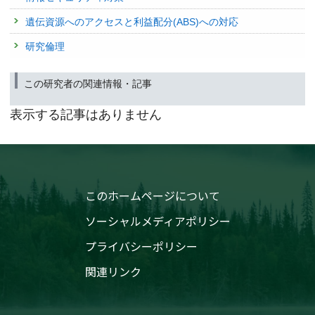
研究発表
MR画像を用いた送信B1分布の簡便な算出法
遺伝資源へのアクセスと利益配分(ABS)への対応
発表者 :
渡邉英宏
, 高屋展宏,
斎藤直樹
研究倫理
学会等名称 :
第62回NMR討論会 (2023)
予稿集名 :
講演要旨集, 178-179
この研究者の関連情報・記事
研究発表
4.7テスラ高磁場MRIによる健常日本人の全脳灰白質体積
表示する記事はありません
の長期モニタリング
発表者 :
斎藤直樹
, 高屋展宏, 山口雅之,
渡邉英宏
学会等名称 :
第50回日本磁気共鳴医学会大会 (2022)
予稿集名 :
同予稿集
研究発表
高磁場のB1不均一分布でのヒト脳1H MRS代謝物定量化法
このホームページについて
の開発
ソーシャルメディアポリシー
発表者 :
渡邉英宏
,
斎藤直樹
, 高屋展宏
学会等名称 :
第50回日本磁気共鳴医学会大会 (2022)
プライバシーポリシー
予稿集名 :
講演抄録集, 42
研究発表
関連リンク
ヒト尿の標的型NMRメタボロミクスのための古典的水消
しパルスをユニークに利用した定量手法
発表者 :
斎藤直樹
,
渡邉英宏