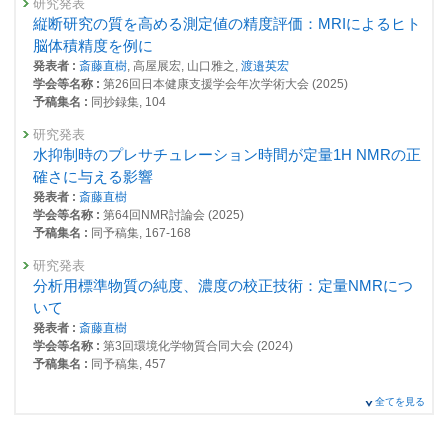
研究発表
縦断研究の質を高める測定値の精度評価：MRIによるヒト
脳体積精度を例に
発表者 :
斎藤直樹
, 高屋展宏, 山口雅之,
渡邉英宏
学会等名称 :
第26回日本健康支援学会年次学術大会 (2025)
予稿集名 :
同抄録集, 104
研究発表
水抑制時のプレサチュレーション時間が定量1H NMRの正
確さに与える影響
発表者 :
斎藤直樹
学会等名称 :
第64回NMR討論会 (2025)
予稿集名 :
同予稿集, 167-168
研究発表
分析用標準物質の純度、濃度の校正技術：定量NMRにつ
いて
発表者 :
斎藤直樹
学会等名称 :
第3回環境化学物質合同大会 (2024)
予稿集名 :
同予稿集, 457
研究発表
全てを見る
河川底質中の柔軟剤由来陽イオン界面活性剤・トリエタノ
ールアミン4級アンモニウム塩（TEAQ）の定量分析