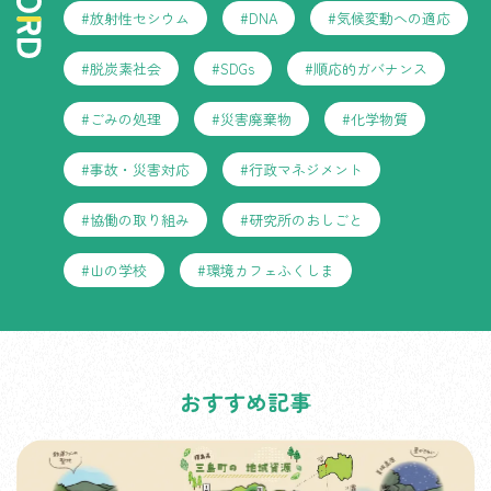
#放射性セシウム
#DNA
#気候変動への適応
#脱炭素社会
#SDGs
#順応的ガバナンス
#ごみの処理
#災害廃棄物
#化学物質
#事故・災害対応
#行政マネジメント
#協働の取り組み
#研究所のおしごと
#山の学校
#環境カフェふくしま
おすすめ記事