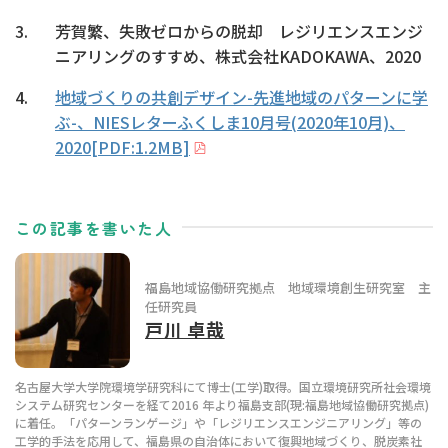
芳賀繁、失敗ゼロからの脱却 レジリエンスエンジ
ニアリングのすすめ、株式会社KADOKAWA、2020
地域づくりの共創デザイン-先進地域のパターンに学
ぶ-、NIESレターふくしま10月号(2020年10月)、
2020[PDF:1.2MB]
この記事を書いた人
福島地域協働研究拠点 地域環境創生研究室 主
任研究員
戸川 卓哉
名古屋大学大学院環境学研究科にて博士(工学)取得。国⽴環境研究所社会環境
システム研究センターを経て2016 年より福島⽀部(現:福島地域協働研究拠点)
に着任。「パターンランゲージ」や「レジリエンスエンジニアリング」等の
工学的手法を応用して、福島県の自治体において復興地域づくり、脱炭素社