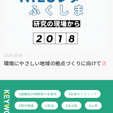
2020.10.09
環境にやさしい地域の拠点づくりに向けて
#避難指示解除後の生態系
#生物モニタリング
#野外調査
#昆虫
#淡水魚
#山菜