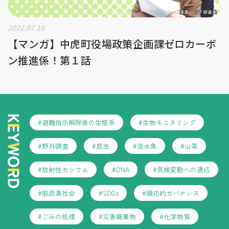
2022.07.10
【マンガ】中虎町役場政策企画課ゼロカーボ
ン推進係！第１話
#避難指示解除後の生態系
#生物モニタリング
#野外調査
#昆虫
#淡水魚
#山菜
#放射性セシウム
#DNA
#気候変動への適応
#脱炭素社会
#SDGs
#順応的ガバナンス
#ごみの処理
#災害廃棄物
#化学物質