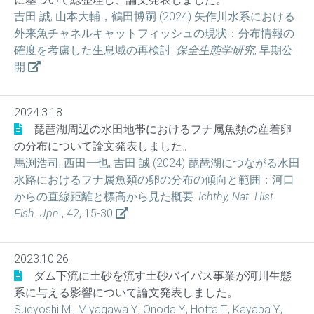
吉田 誠, 山本大輔，鶴田博嗣 (2024) 矢作川水系における
外来魚チャネルキャットフィッシュの現状：分布情報の
確度を考慮した生息域の再検討.
保全生態学研究
, 早期公
開
2024.3.18
琵琶湖周辺の水田地帯におけるフナ属魚類の産着卵
の分布について論文発表しました。
馬渕浩司, 西田一也, 吉田 誠 (2024) 琵琶湖につながる水田
水路におけるフナ属魚類の卵の分布の傾向と範囲：河口
からの直線距離と標高から見た概要.
Ichthy, Nat. Hist.
Fish. Jpn.
, 42, 15-30
2023.10.26
ダム下流に土砂を流す土砂バイパス事業が河川生態
系に与える影響について論文発表しました。
Sueyoshi M., Miyagawa Y., Onoda Y., Hotta T., Kayaba Y.,