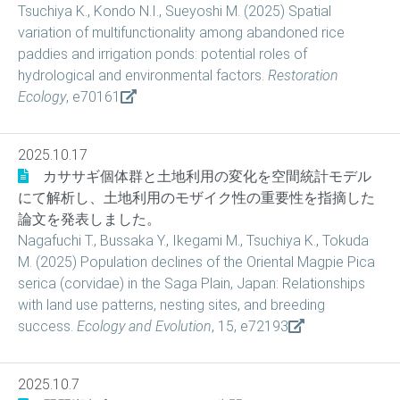
Tsuchiya K., Kondo N.I., Sueyoshi M. (2025) Spatial
variation of multifunctionality among abandoned rice
paddies and irrigation ponds: potential roles of
hydrological and environmental factors.
Restoration
Ecology
, e70161
2025.10.17
カササギ個体群と土地利用の変化を空間統計モデル
にて解析し、土地利用のモザイク性の重要性を指摘した
論文を発表しました。
Nagafuchi T., Bussaka Y., Ikegami M., Tsuchiya K., Tokuda
M. (2025) Population declines of the Oriental Magpie Pica
serica (corvidae) in the Saga Plain, Japan: Relationships
with land use patterns, nesting sites, and breeding
success.
Ecology and Evolution
, 15, e72193
2025.10.7