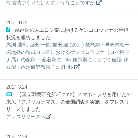
な地域づくりとはどのようなことですか
2021.10.6
琵琶湖の人工ヨシ帯におけるゲンゴロウブナの産卵
状況を報告しました
馬渕 浩司, 西田 一也, 吉田 誠 (2021) 琵琶湖・早崎内湖干
拓地外の造成ヨシ帯におけるゲンゴロウブナ（コイ科フ
ナ属）の産卵： 産着卵のDNA 種判別にもとづく確認. 伊
豆沼・内沼研究報告, 15, 31-45
2021.3.24
【国立環境研究所×Biome】スマホアプリを用いた外
来魚『アメリカナマズ』の全国調査を実施」をプレスリ
リースしました
プレスリリースへ
2021.2.24