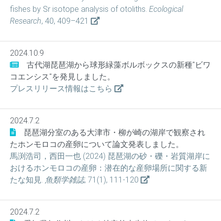
fishes by Sr isotope analysis of otoliths.
Ecological
Research
, 40, 409–421
2024.10.9
古代湖琵琶湖から球形緑藻ボルボックスの新種"ビワ
コエンシス"を発見しました。
プレスリリース情報はこちら
2024.7.2
琵琶湖分室のある大津市・柳が崎の湖岸で観察され
たホンモロコの産卵について論文発表しました。
馬渕浩司，西田一也 (2024) 琵琶湖の砂・礫・岩質湖岸に
おけるホンモロコの産卵：潜在的な産卵場所に関する新
たな知見.
魚類学雑誌
, 71(1), 111-120
2024.7.2