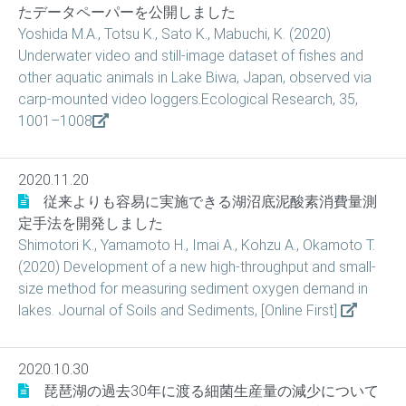
たデータペーパーを公開しました
Yoshida M.A., Totsu K., Sato K., Mabuchi, K. (2020)
Underwater video and still-image dataset of fishes and
other aquatic animals in Lake Biwa, Japan, observed via
carp-mounted video loggers.Ecological Research, 35,
1001–1008
2020.11.20
従来よりも容易に実施できる湖沼底泥酸素消費量測
定手法を開発しました
Shimotori K., Yamamoto H., Imai A., Kohzu A., Okamoto T.
(2020) Development of a new high-throughput and small-
size method for measuring sediment oxygen demand in
lakes. Journal of Soils and Sediments, [Online First]
2020.10.30
琵琶湖の過去30年に渡る細菌生産量の減少について