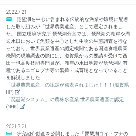
2022.7.21
琵琶湖を中心に営まれる伝統的な漁業や環境に配慮
した取り組みが「世界農業遺産」として選定されまし
た。 国立環境研究所 琵琶湖分室では、琵琶湖の湖岸や周
辺水田において魚類を中心とした生物の生態調査を行な
っており、世界農業遺産の認定機関である国連食糧農業
機関の現地調査の際には、滋賀県からの要請を受けて西
田一也高度技能専門員が、湖岸の水田地帯が琵琶湖固有
種であるニゴロブナ等の繁殖・成育場となっていること
を解説しました
「世界農業遺産」の認定が発表されました！！！(滋賀県
HP)
「琵琶湖システム」の農林水産業 世界農業遺産に認定
(NHK)
2021.7.21
研究紹介動画を公開しました「琵琶湖コイ・フナの