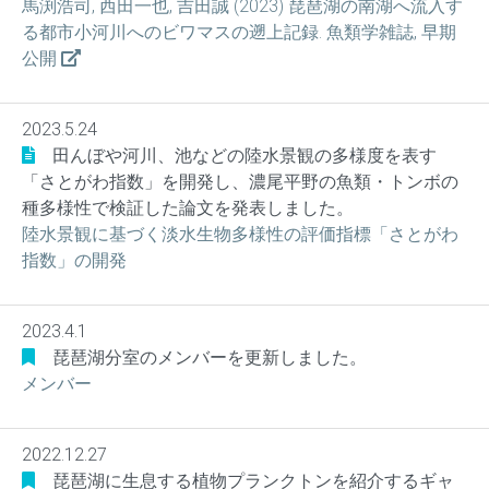
馬渕浩司, 西田一也, 吉田誠 (2023) 琵琶湖の南湖へ流入す
る都市小河川へのビワマスの遡上記録. 魚類学雑誌, 早期
公開
2023.5.24
田んぼや河川、池などの陸水景観の多様度を表す
「さとがわ指数」を開発し、濃尾平野の魚類・トンボの
種多様性で検証した論文を発表しました。
陸水景観に基づく淡水生物多様性の評価指標「さとがわ
指数」の開発
2023.4.1
琵琶湖分室のメンバーを更新しました。
メンバー
2022.12.27
琵琶湖に生息する植物プランクトンを紹介するギャ