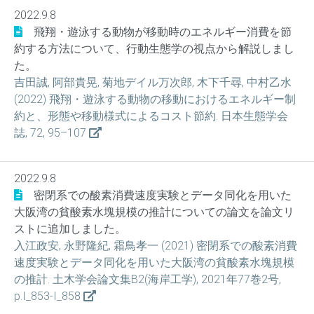
2022.9.8
飛翔・遊泳する動物が移動時のエネルギー消費を節
約する方法について、行動生態学の視点から解説しまし
た。
吉田誠, 阿部貴晃, 菊地デイル万次郎, 木下千尋, 中村乙水
(2022) 飛翔・遊泳する動物の移動におけるエネルギー制
約と、形態や移動様式によるコスト節約. 日本生態学会
誌, 72, 95–107
2022.9.8
密閉系での酸素消費速度実験とデータ同化を用いた
大阪湾の貧酸素水塊規模の推計についての論文を論文リ
ストに追加しました。
入江政安, 永野隆紀, 霜鳥孝一 (2021) 密閉系での酸素消費
速度実験とデータ同化を用いた大阪湾の貧酸素水塊規模
の推計. 土木学会論文集B2(海岸工学), 2021年77巻2号,
p.I_853-I_858