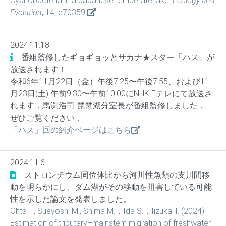
Cyanobacteria in a Japanese temperate lake.
Ecology and
Evolution
, 14, e70359
2024.11.18
番組監修したギョギョッとサカナ★スター「ハス」が
放送されます！
令和6年11月22日（金）午後7:25〜午後7:55、および11
月23日(土) 午前9:30〜午前10:00にNHK Eテレにて放送さ
れます．馬渕浩司 琵琶湖分室長が番組監修しました．
ぜひご覧ください．
「ハス」回の紹介ページはこちら
2024.11.6
ストロンチウム同位体比から河川性魚類の支川間移
動を明らかにし、ダム湖がその移動を阻害している可能
性を示した論文を発表しました。
Ohta T., Sueyoshi M., Shima M.，Ida S.，Iizuka T. (2024)
Estimation of tributary–mainstem migration of freshwater