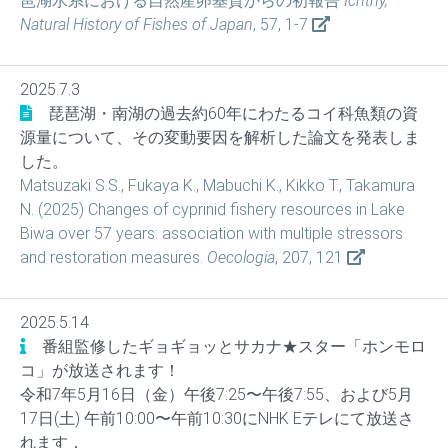
琶湖水系における自然産卵基質からの初報告
Ichthy,
Natural History of Fishes of Japan
, 57, 1-7
2025.7.3
琵琶湖・南湖の過去約60年にわたるコイ科魚類の資
源量について、その変動要因を解析した論文を発表しま
した。
Matsuzaki S.S., Fukaya K., Mabuchi K., Kikko T., Takamura
N. (2025) Changes of cyprinid fishery resources in Lake
Biwa over 57 years: association with multiple stressors
and restoration measures.
Oecologia
, 207, 121
2025.5.14
番組監修したギョギョッとサカナ★スター「ホンモロ
コ」が放送されます！
令和7年5月16日（金）午後7:25〜午後7:55、および5月
17日(土) 午前10:00〜午前10:30にNHK Eテレにて放送さ
れます．