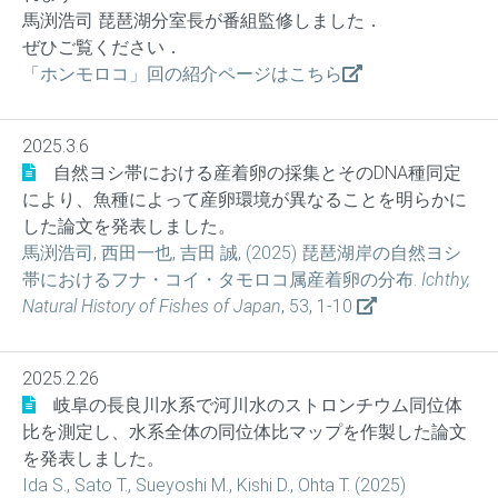
馬渕浩司 琵琶湖分室長が番組監修しました．
ぜひご覧ください．
「ホンモロコ」回の紹介ページはこちら
2025.3.6
自然ヨシ帯における産着卵の採集とそのDNA種同定
により、魚種によって産卵環境が異なることを明らかに
した論文を発表しました。
馬渕浩司, 西田一也, 吉田 誠, (2025) 琵琶湖岸の自然ヨシ
帯におけるフナ・コイ・タモロコ属産着卵の分布.
Ichthy,
Natural History of Fishes of Japan
, 53, 1-10
2025.2.26
岐阜の長良川水系で河川水のストロンチウム同位体
比を測定し、水系全体の同位体比マップを作製した論文
を発表しました。
Ida S., Sato T., Sueyoshi M., Kishi D., Ohta T. (2025)