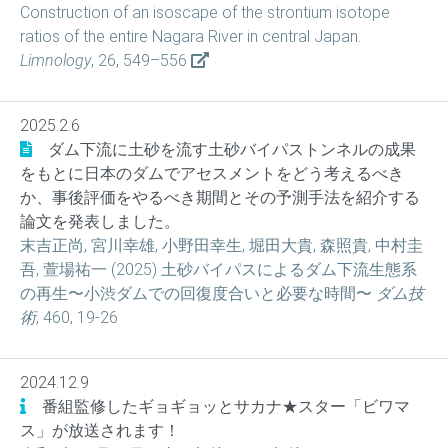
Construction of an isoscape of the strontium isotope
ratios of the entire Nagara River in central Japan.
Limnology
, 26, 549–556
2025.2.6
ダム下流に土砂を流す土砂バイパストンネルの成果
をもとに日本のダムでアセスメントをどう考えるべき
か、事後評価をやるべき期間とその予測手法を紹介する
論文を発表しました。
末吉正尚, 宮川幸雄, 小野田幸生, 堀田大貴, 森照貴, 中村圭
吾, 萱場祐一 (2025) 土砂バイパスによるダム下流生態系
の再生〜小渋ダムでの回復度合いと必要な時間〜
ダム技
術
, 460, 19-26
2024.12.9
番組監修したギョギョッとサカナ★スター「ビワマ
ス」が放送されます！