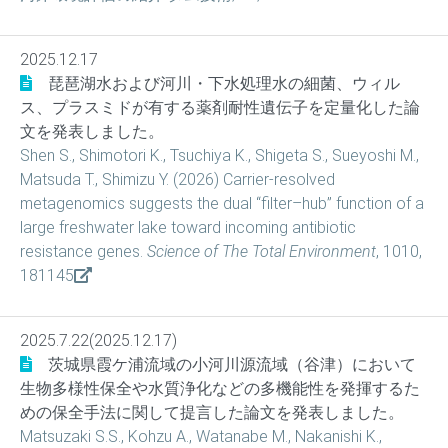
2025.12.17
琵琶湖水および河川・下水処理水の細菌、ウィル
ス、プラスミドが有する薬剤耐性遺伝子を定量化した論
文を発表しました。
Shen S., Shimotori K., Tsuchiya K., Shigeta S., Sueyoshi M.,
Matsuda T., Shimizu Y. (2026) Carrier-resolved
metagenomics suggests the dual “filter–hub” function of a
large freshwater lake toward incoming antibiotic
resistance genes.
Science of The Total Environment
, 1010,
181145
2025.7.22(2025.12.17)
茨城県霞ケ浦流域の小河川源流域（谷津）において
生物多様性保全や水質浄化などの多機能性を発揮するた
めの保全手法に関して提言した論文を発表しました。
Matsuzaki S.S., Kohzu A., Watanabe M., Nakanishi K.,