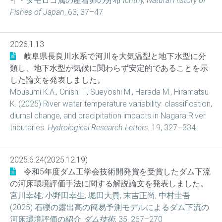
イ・タモロコ属の産着卵の分布
Ichthy, Natural History of
Fishes of Japan
, 63, 37–47
2026.1.13
岐阜県長良川水系で河川を大気温型と地下水型に分
類し、地下水型が気候に関わらず安定的であることを示
した論文を発表しました。
Mousumi K.A., Onishi T., Sueyoshi M., Harada M., Hiramatsu
K. (2025) River water temperature variability: classification,
diurnal change, and precipitation impacts in Nagara River
tributaries.
Hydrological Research Letters
, 19, 327–334
2025.6.24(2025.12.19)
令和5年度ダム工学会技術開発賞を受賞したダム下流
の河床環境評価手法に関する解説論文を発表しました。
宮川幸雄, 小野田幸生, 堀田大貴, 末吉正尚, 中村圭吾
(2025) 石礫の露出高の簡易予測モデルによるダム下流の
河床環境評価の紹介
ダム技術
, 35, 267–270