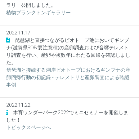
ラリー公開しました。
植物プランクトンギャラリー
2022.11.17
琵琶湖と直接つながるビオトープ池においてギンブ
ナ(滋賀県RDB:要注意種)の産卵調査および音響テレメト
リ調査を行い、産卵や複数年にわたる回帰を確認しまし
た。
琵琶湖と接続する湖岸ビオトープにおけるギンブナの産
卵回帰行動の初記録 - テレメトリと産卵調査による確認
事例
2022.11.22
木育ワンダーパーク2022でミニセミナーを開催しま
した！
トピックスページへ