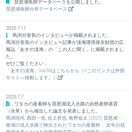
琵琶湖魚卵データベースを公開しました。
琵琶湖魚卵分布データベース
2025.7.11
馬渕分室長のインタビューが掲載されました。
馬渕分室長のインタビュー記事が淡海環境保全財団の広
報誌「あすの淡海」の「この人に聞く」に掲載されまし
た。
ぜひご覧ください．
「あすの淡海」vol.50はこちらから（※このリンクは外部
サイトへ移動します。）
2025.7.7
ワタカの産着卵を琵琶湖流入水路の自然産卵基質
（水草）から検出した論文を発表しました。
馬渕浩司, 西田一也, 佐土哲也, 角野祐太 (2025) 琵琶湖・
南湖の流入水路で検出されたワタカの産着卵： 近年の琵