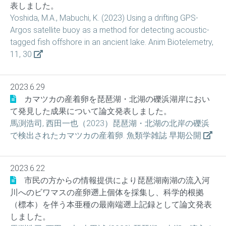
表しました。
Yoshida, M.A., Mabuchi, K. (2023) Using a drifting GPS-
Argos satellite buoy as a method for detecting acoustic-
tagged fish offshore in an ancient lake. Anim Biotelemetry,
11, 30
2023.6.29
カマツカの産着卵を琵琶湖・北湖の礫浜湖岸におい
て発見した成果について論文発表しました。
馬渕浩司, 西田一也（2023）琵琶湖・北湖の北岸の礫浜
で検出されたカマツカの産着卵. 魚類学雑誌 早期公開
2023.6.22
市民の方からの情報提供により琵琶湖南湖の流入河
川へのビワマスの産卵遡上個体を採集し、科学的根拠
（標本）を伴う本亜種の最南端遡上記録として論文発表
しました。