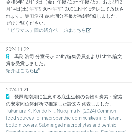
令和6年12月13日（金）午後7:25〜午後7:55、および12
月14日(土) 午前9:30〜午前10:00にNHK Eテレにて放送さ
れます。馬渕浩司 琵琶湖分室長が番組監修しました。
ぜひご覧ください。
「ビワマス」回の紹介ページはこちら
2024.11.22
馬渕 浩司 分室長がIchthy編集委員会よりIchthy論文
賞を受賞しました。
紹介はこちら
2024.11.21
琵琶湖南湖に生息する底生生物の食物を炭素・窒素
の安定同位体解析で推定した論文を発表しました。
Takamura K., Kondo N.I., Nakajima N. (2024) Common
food sources for macrobenthic communities in different
bottom covers: Submerged macrophytes and benthic