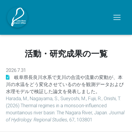
活動・研究成果の一覧
2026.7.31
岐阜県長良川水系で支川の合流や流量の変動が、本
川の水温をどう変化させているのかを観測データおよび
水理モデルで検証した論文を発表しました。
Harada, M., Nagayama, S., Sueyoshi, M., Fujii, R., Onishi, T.
(2026) Thermal regimes in a monsoon-influenced
mountainous river basin: The Nagara River, Japan.
Journal
of Hydrology: Regional Studies
, 67, 103801