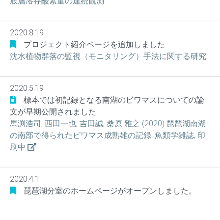
底層溶存酸素量の連続観測
2020.8.19
プロジェクト紹介ページを追加しました
沈水植物群落の監視（モニタリング）手法に関する研究
2020.5.19
標本では初記録となる南湖のビワマスについての論
文が早期公開されました
馬渕浩司, 西田一也, 吉田誠, 桑原 雅之 (2020) 琵琶湖南湖
の南部で得られたビワマス成熟雄の記録. 魚類学雑誌, 印
刷中
2020.4.1
琵琶湖分室のホームページがオープンしました。