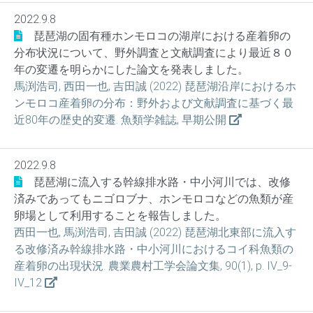
2022.9.8
琵琶湖の固有種ホンモロコの湖岸における産着卵の
分布状況について、野外調査と文献調査により最近８０
年の変遷を明らかにした論文を発表しました。
馬渕浩司, 西田一也, 吉田誠 (2022) 琵琶湖沿岸におけるホ
ンモロコ産着卵の分布：野外および文献調査に基づく最
近80年の歴史的変遷. 魚類学雑誌, 早期公開
2022.9.8
琵琶湖に流入する幹線排水路・中小河川では、改修
済みであってもニゴロブナ、ホンモロコなどの魚類が産
卵場として利用することを報告しました。
西田一也, 馬渕浩司, 吉田誠 (2022) 琵琶湖北東部に流入す
る改修済み幹線排水路・中小河川におけるコイ科魚類の
産着卵の出現状況. 農業農村工学会論文集, 90(1), p. IV_9-
IV_12