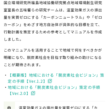
刊行物
国⽴環境研究所福島地域協働研究拠点地域環境創生研究
室室長の五味馨らの研究チームは、温室効果ガスの排出
データベース
量を実質ゼロにする「カーボンニュートラル」や「ゼロ
カーボン」をめざす地方自治体が具体的な目標を立て、
リンク集
行動計画を策定するための参考としてマニュアルを作成
しました。
このホームページについて
このマニュアルを活⽤することで地域で何をすべきかが
明確になり、脱炭素社会を⽬指す取り組みの助けになる
ソーシャルメディアポリシー
ことが期待されます。
プライバシーポリシー
【概要版】地域における「脱炭素社会ビジョン」策
定の手順【Ver.1.2】
地域における「脱炭素社会ビジョン」策定の手順
【Ver.2.0】
内
温室効果ガスの排出量を実質ゼロにする「カ