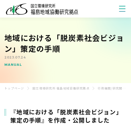
私たちについて
地域における「脱炭素社会ビジョ
研究概要
ン」策定の手順
2023.07.24
研究成果
MANUAL
研究記事ナビ
トップページ
国立環境研究所 福島地域協働研究拠点
行政機関/研究関係者向け刊行物
地域連携
『地域における「脱炭素社会ビジョン」
お知らせ
策定の手順』を作成・公開しました