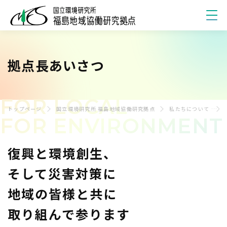
私たちについて
拠点長あいさつ
研究概要
FOR LOCAL
研究成果
トップページ
国立環境研究所 福島地域協働研究拠点
私たちについて
FOR ENVIRONMENT
研究記事ナビ
復興と環境創生、
地域連携
そして災害対策に
地域の皆様と共に
お知らせ
取り組んで参ります