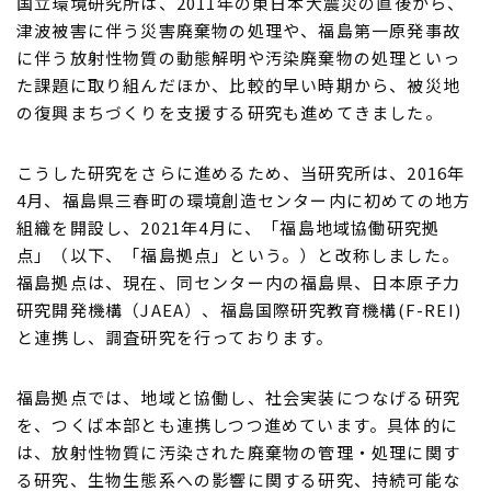
国立環境研究所は、2011年の東日本大震災の直後から、
津波被害に伴う災害廃棄物の処理や、福島第一原発事故
に伴う放射性物質の動態解明や汚染廃棄物の処理といっ
お問い合わせ
はこちら
た課題に取り組んだほか、比較的早い時期から、被災地
の復興まちづくりを支援する研究も進めてきました。
こうした研究をさらに進めるため、当研究所は、2016年
4月、福島県三春町の環境創造センター内に初めての地方
組織を開設し、2021年4月に、「福島地域協働研究拠
点」（以下、「福島拠点」という。）と改称しました。
福島拠点は、現在、同センター内の福島県、日本原子力
研究開発機構（JAEA）、福島国際研究教育機構(F-REI)
と連携し、調査研究を行っております。
福島拠点では、地域と協働し、社会実装につなげる研究
を、つくば本部とも連携しつつ進めています。具体的に
は、放射性物質に汚染された廃棄物の管理・処理に関す
る研究、生物生態系への影響に関する研究、持続可能な