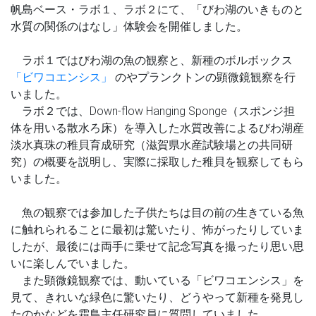
帆島ベース・ラボ１、ラボ２にて、「びわ湖のいきものと
水質の関係のはなし」体験会を開催しました。
ラボ１ではびわ湖の魚の観察と、新種のボルボックス
「ビワコエンシス」
のやプランクトンの顕微鏡観察を行
いました。
ラボ２では、Down-flow Hanging Sponge（スポンジ担
体を用いる散水ろ床）を導入した水質改善によるびわ湖産
淡水真珠の稚貝育成研究（滋賀県水産試験場との共同研
究）の概要を説明し、実際に採取した稚貝を観察してもら
いました。
魚の観察では参加した子供たちは目の前の生きている魚
に触れられることに最初は驚いたり、怖がったりしていま
したが、最後には両手に乗せて記念写真を撮ったり思い思
いに楽しんでいました。
また顕微鏡観察では、動いている「ビワコエンシス」を
見て、きれいな緑色に驚いたり、どうやって新種を発見し
たのかなどを霜鳥主任研究員に質問していました。