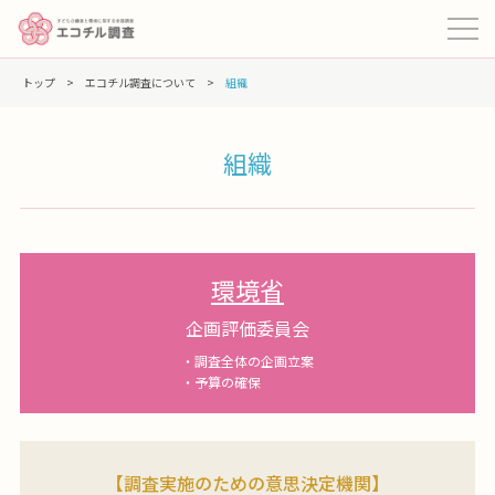
トップ
>
エコチル調査について
>
組織
組織
環境省
企画評価委員会
・調査全体の企画立案
・予算の確保
【調査実施のための意思決定機関】