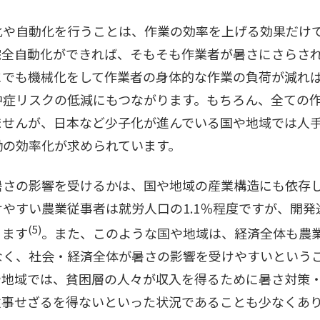
化や自動化を行うことは、作業の効率を上げる効果だけ
完全自動化ができれば、そもそも作業者が暑さにさらさ
にでも機械化をして作業者の身体的な作業の負荷が減れ
中症リスクの低減にもつながります。もちろん、全ての
ませんが、日本など少子化が進んでいる国や地域では人
働の効率化が求められています。
暑さの影響を受けるかは、国や地域の産業構造にも依存
やすい農業従事者は就労人口の1.1％程度ですが、開発
(5)
ります
。また、このような国や地域は、経済全体も農
なく、社会・経済全体が暑さの影響を受けやすいという
や地域では、貧困層の人々が収入を得るために暑さ対策
従事せざるを得ないといった状況であることも少なくあ