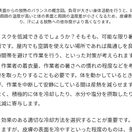
表面からの放熱のバランスの概念図。負荷が大きい身体活動を行うと、
の周囲の温度が高いと体の表面と周囲の温度差が小さくなるため、皮膚表
り、汗による放熱への依存度がより高くなります。
リスクを低減できるでしょうか？そもそも、可能な限り
則です。屋内でも空調を使えない場所であれば風通しを
時間帯を避けて作業を行う、といった対策が考えられま
、作業者の着衣量、作業者の暑さへの慣れの程度などを
憩を取ったりすることも必要です。体を動かしていると
が、作業を中断して安静にしている間は産熱を減らせま
なく、積極的に体を冷却したり、水分や塩分を摂取した
低減に寄与します。
、効果のある適切な冷却方法を選択することが重要です
りますが、皮膚の表面を冷やすといった程度のものは、