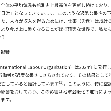
界全体の平均気温も観測史上最高値を更新し続けており
「日常」となってきています。このような過酷な暑さの下
また、人々が収入を得るためには、仕事（労働）は続け
により今以上に暑くなることがほぼ確実な世界で、私た
か？
る影響
ernational Labour Organization）は2024
人の労働者が過度な暑さにさらされており、その結果として年
(1)
が死亡していると推計しています
。このように、特に空
の影響を受けており、この影響は地球温暖化の進行によ
ります。