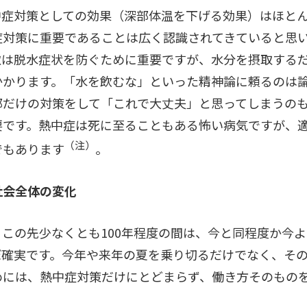
中症対策としての効果（深部体温を下げる効果）はほと
症対策に重要であることは広く認識されてきていると思
取は脱水症状を防ぐために重要ですが、水分を摂取する
かかります。「水を飲むな」といった精神論に頼るのは
部だけの対策をして「これで大丈夫」と思ってしまうの
要です。熱中症は死に至ることもある怖い病気ですが、
（注）
でもあります
。
社会全体の変化
この先少なくとも100年程度の間は、今と同程度か今
ぼ確実です。今年や来年の夏を乗り切るだけでなく、そ
めには、熱中症対策だけにとどまらず、働き方そのもの