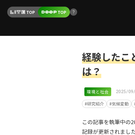
TOP
TOP
経験したこ
は？
環境と社会
2025/09
#研究紹介
#気候変動
この記事を執筆中の2
記録が更新されまし