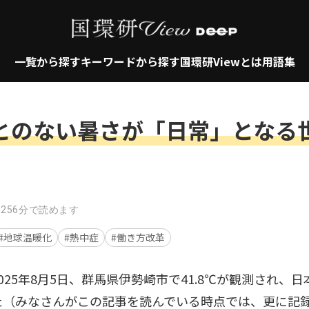
一覧から探す
キーワードから探す
国環研Viewとは
用語集
とのない暑さが「日常」となる
/25
6分で読めます
#地球温暖化
#熱中症
#働き方改革
025年8月5日、群馬県伊勢崎市で41.8℃が観測され、
た（みなさんがこの記事を読んでいる時点では、更に記