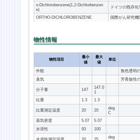
o-Dichlorobenzene(1,2-Dichlorbenzen
ドイツの既存化
e)
ORTHO-DICHLOROBENZENE
国際がん研究機関（IAR
物性情報
最小
最大
物性項目
単位
値
値
外観
無色透明
臭気
芳香族性
147.0
分子量
147
1
比重
1.3
1.3
deg
比重測定温度
20
20
C
蒸気密度
5.07
5.07
水溶性
93
100
deg
水溶性測定温度
20
25