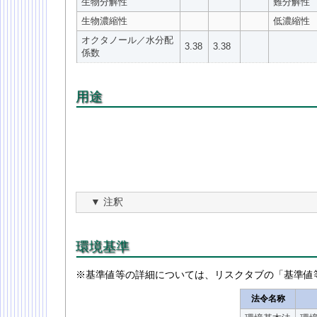
生物分解性
難分解性
生物濃縮性
低濃縮性
オクタノール／水分配
3.38
3.38
係数
用途
注釈
環境基準
※基準値等の詳細については、リスクタブの「基準値
法令名称