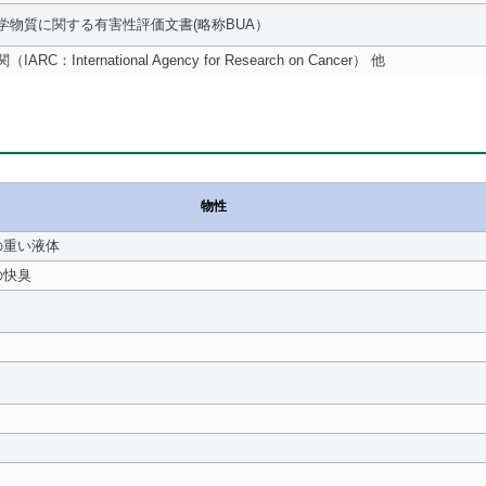
学物質に関する有害性評価文書(略称BUA）
C：International Agency for Research on Cancer） 他
物性
の重い液体
の快臭