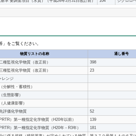
基準 要調査項目（水質）（平成26年3月31日改訂前）
104
ジクロロ
等」をご覧ください。
物質リストの名称
通し番号
二種監視化学物質（改正前）
398
三種監視化学物質（改正前）
23
チャレンジ
（分解性・蓄積性）
（生態影響）
（人健康影響）
先評価化学物質
52
PRTR）第一種指定化学物質（H20年以前）
139
PRTR）第一種指定化学物質（H20年－R3年）
181
分に係る規格（残留基準）が定められている物質
第３７０号第１Ａの６又