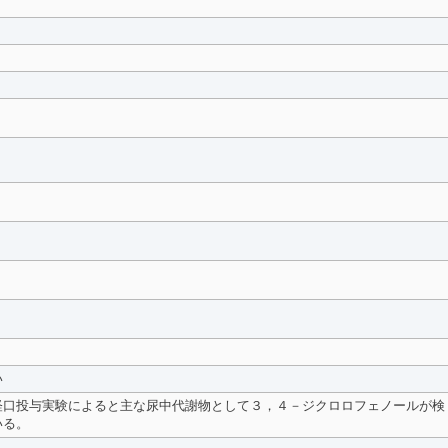
い
経口投与実験によると主な尿中代謝物として３，４－ジクロロフェノールが検
いる。