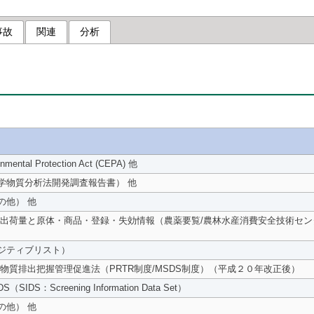
事故
関連
分析
nmental Protection Act (CEPA) 他
学物質分析法開発調査報告書） 他
の他） 他
薬出荷量と原体・商品・登録・失効情報（農薬要覧/農林水産消費安全技術セン
ジティブリスト）
物質排出把握管理促進法（PRTR制度/MSDS制度）（平成２０年改正後）
（SIDS：Screening Information Data Set）
の他） 他