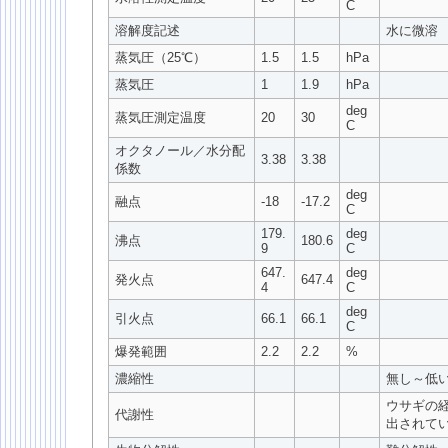
C
溶解度記述
水に微溶
蒸気圧（25℃）
1.5
1.5
hPa
蒸気圧
1
1.9
hPa
deg
蒸気圧測定温度
20
30
C
オクタノール／水分配
3.38
3.38
係数
deg
融点
-18
-17.2
C
179.
deg
沸点
180.6
9
C
647.
deg
発火点
647.4
4
C
deg
引火点
66.1
66.1
C
爆発範囲
2.2
2.2
%
濃縮性
無し～低
ウサギの
代謝性
出されて