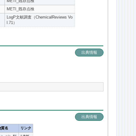
METI_既存点検
METI_既存点検
LogP文献調査（ChemicalReviews Vo
l.71）
出典情報
出典情報
物質名
リンク