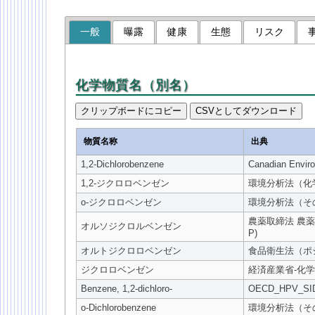
一般
曝露
健康
生態
リスク
化学物質名（別名）
クリップボードにコピー
CSVとしてダウンロード
物質名称
出典
1,2-Dichlorobenzene
Canadian Enviro
1,2-ジクロロベンゼン
環境分析法（化
o-ジクロロベンゼン
環境分析法（そ
農薬取締法 農
オルソジクロルベンゼン
P)
オルトジクロロベンゼン
食品衛生法（ポ
ジクロロベンゼン
経済産業省-化学
Benzene, 1,2-dichloro-
OECD_HPV_SIDS
o-Dichlorobenzene
環境分析法（そ