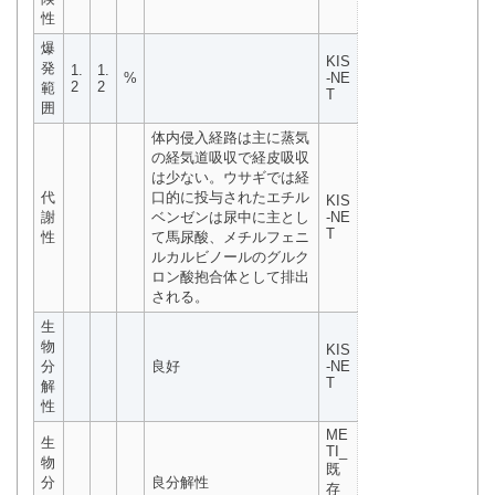
性
爆
KIS
発
1.
1.
%
-NE
2
2
範
T
囲
体内侵入経路は主に蒸気
の経気道吸収で経皮吸収
は少ない。ウサギでは経
代
口的に投与されたエチル
KIS
謝
ベンゼンは尿中に主とし
-NE
T
性
て馬尿酸、メチルフェニ
ルカルビノールのグルク
ロン酸抱合体として排出
される。
生
物
KIS
分
良好
-NE
T
解
性
ME
生
TI_
物
既
分
良分解性
存