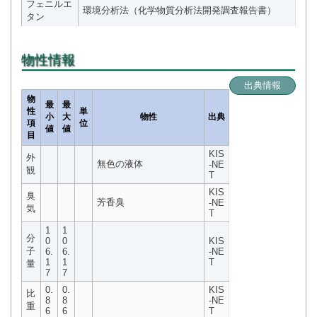
フェニルエ
環境分析法（化学物質分析法開発調査報告書）
タン
物性情報
出典情報
物
最
最
性
単
小
大
物性
出典
項
位
値
値
目
KIS
外
無色の液体
-NE
観
T
KIS
臭
芳香臭
-NE
気
T
1
1
分
0
0
KIS
子
6.
6.
-NE
1
1
T
量
7
7
0.
0.
KIS
比
8
8
-NE
重
6
6
T