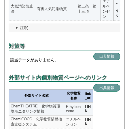
エチ
L
大気汚染防止
第二条 第
ルベ
I
有害大気汚染物質
N
法
十三項
ンゼ
K
ン
注釈
対策等
出典情報
該当データがありません。
外部サイト内個別物質ページへのリンク
出典情報
化学物質
link
外部サイト名称
_url
名称
ChemTHEATRE 化学物質環
Ethylben
LIN
zene
K
境モニタリング情報
ChemiCOCO 化学物質情報検
エチルベ
LIN
K
索支援システム
ンゼン