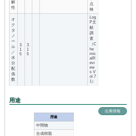
解
点
性
検
Log
オ
P文
ク
献
タ
調
ノ
査
ー
（C
3.
3.
ル
he
1
1
／
mic
5
5
水
alR
evi
分
ew
配
s V
係
ol.7
数
1）
用途
出典情報
用途
中間物
合成樹脂