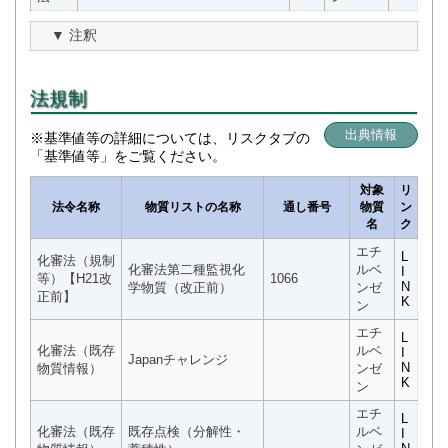
注釈
法規制
出典情報
※基準値等の詳細については、リスクタブの
「基準値等」をご覧ください。
対象
リ
法令名称
物質リストの名称
通し番号
物質
ン
名
ク
エチ
L
化審法（規制
化審法第二種監視化
ルベ
I
等）【H21改
1066
N
学物質（改正前）
ンゼ
正前】
K
ン
エチ
L
化審法（既存
ルベ
I
Japanチャレンジ
N
物質情報）
ンゼ
K
ン
エチ
L
化審法（既存
既存点検（分解性・
ルベ
I