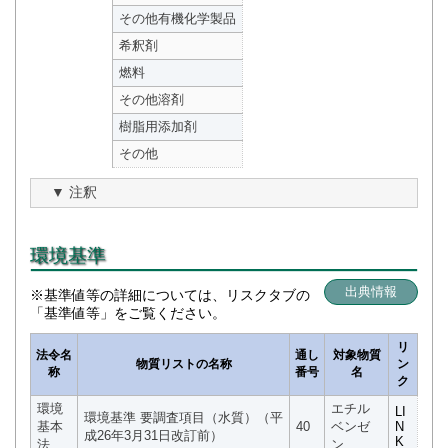
その他有機化学製品
希釈剤
燃料
その他溶剤
樹脂用添加剤
その他
注釈
環境基準
出典情報
※基準値等の詳細については、リスクタブの
「基準値等」をご覧ください。
リ
法令名
通し
対象物質
物質リストの名称
ン
称
番号
名
ク
環境
エチル
LI
環境基準 要調査項目（水質）（平
基本
40
ベンゼ
N
成26年3月31日改訂前）
K
法
ン