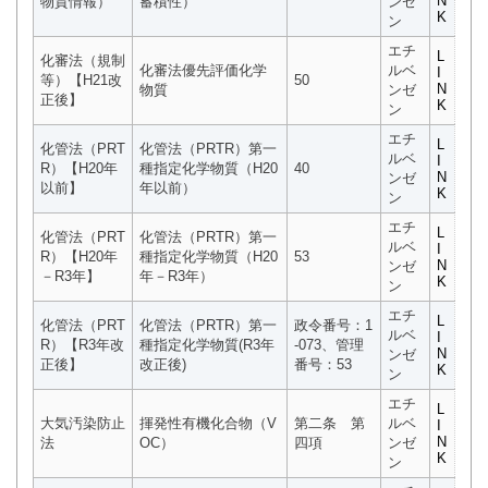
N
物質情報）
蓄積性）
ンゼ
K
ン
エチ
L
化審法（規制
化審法優先評価化学
ルベ
I
等）【H21改
50
N
物質
ンゼ
正後】
K
ン
エチ
L
化管法（PRT
化管法（PRTR）第一
ルベ
I
R）【H20年
種指定化学物質（H20
40
N
ンゼ
以前】
年以前）
K
ン
エチ
L
化管法（PRT
化管法（PRTR）第一
ルベ
I
R）【H20年
種指定化学物質（H20
53
N
ンゼ
－R3年】
年－R3年）
K
ン
エチ
L
化管法（PRT
化管法（PRTR）第一
政令番号：1
ルベ
I
R）【R3年改
種指定化学物質(R3年
-073、管理
N
ンゼ
正後】
改正後)
番号：53
K
ン
エチ
L
大気汚染防止
揮発性有機化合物（V
第二条 第
ルベ
I
N
法
OC）
四項
ンゼ
K
ン