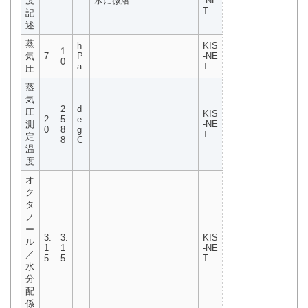
度
水に微溶
-NE
T
記
述
蒸
h
KIS
1
気
7
P
-NE
0
a
T
圧
蒸
気
2
d
圧
KIS
2
5.
e
測
-NE
0
8
g
T
定
8
C
温
度
オ
ク
タ
ノ
ー
3.
3.
KIS
ル
1
1
-NE
／
5
5
T
水
分
配
係