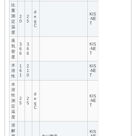
比
重
d
KIS
測
2
2
e
-NE
0
5
g
定
T
C
温
度
蒸
3.
3.
KIS
気
6
6
-NE
密
6
6
T
度
水
1
2
KIS
溶
6
1
-NE
1
0
T
性
水
溶
d
性
KIS
2
2
e
測
-NE
5
5
g
T
定
C
温
度
溶
解
KIS