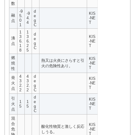
数
-9
d
-9
KIS
融
5.
e
4.
-NE
0
g
点
4
T
1
C
1
1
d
3
3
KIS
沸
e
6.
6.
-NE
g
点
1
2
T
C
8
5
燃
KIS
熱又は火炎にさらすと引
焼
-NE
火の危険性あり。
T
性
4
4
d
発
KIS
3
3
e
火
-NE
2.
2.
g
T
点
2
2
C
d
引
KIS
1
1
e
火
-NE
5
5
g
T
点
C
混
合
KIS
酸化性物質と激しく反応
危
-NE
しうる。
T
険