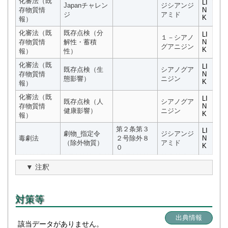
化審法（既
LI
Japanチャレン
ジシアンジ
存物質情
N
ジ
アミド
K
報）
化審法（既
既存点検（分
LI
１－シアノ
存物質情
解性・蓄積
N
グアニジン
K
報）
性）
化審法（既
LI
既存点検（生
シアノグア
存物質情
N
態影響）
ニジン
K
報）
化審法（既
LI
既存点検（人
シアノグア
存物質情
N
健康影響）
ニジン
K
報）
第２条第３
LI
劇物_指定令
ジシアンジ
毒劇法
２号除外８
N
（除外物質）
アミド
K
０
注釈
対策等
出典情報
該当データがありません。