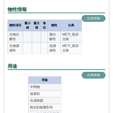
物性情報
出典情報
最小
最大
単
物性項目
物性
出典
値
値
位
生物分
難分
METI_既存
解性
解性
点検
生物濃
低濃
METI_既存
縮性
縮性
点検
用途
出典情報
用途
中間物
接着剤
合成樹脂
殺虫剤殺菌剤等