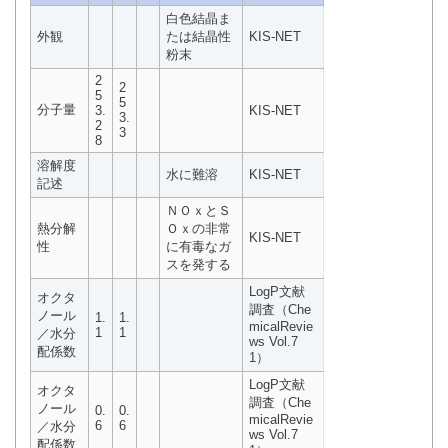
白色結晶ま
外観
たは結晶性
KIS-NET
粉末
2
2
5
5
分子量
3.
KIS-NET
3.
2
3
8
溶解度
水に難溶
KIS-NET
記述
ＮＯｘとＳ
熱分解
Ｏｘの非常
KIS-NET
性
に有毒なガ
スを発する
LogP文献
オクタ
調査（Che
ノール
1.
1.
micalRevie
1
1
／水分
ws Vol.7
配係数
1）
LogP文献
オクタ
調査（Che
ノール
0.
0.
micalRevie
6
6
／水分
ws Vol.7
配係数