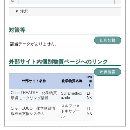
法
注釈
対策等
出典情報
該当データがありません。
外部サイト内個別物質ページへのリンク
出典情報
link
外部サイト名称
化学物質名称
_ur
l
ChemTHEATRE 化学物質
Sulfamethox
LI
azole
NK
環境モニタリング情報
スルファメ
ChemiCOCO 化学物質情
LI
トキサゾー
NK
報検索支援システム
ル