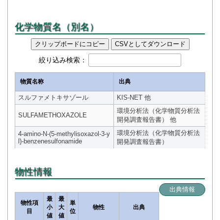
化学物質名（別名）
クリップボードにコピー
CSVとしてダウンロード
絞り込み検索：
物質名称
出典
スルファメトキサゾール
KIS-NET 他
環境分析法（化学物質分析法
SULFAMETHOXAZOLE
開発調査報告書） 他
環境分析法（化学物質分析法
4-amino-N-(5-methylisoxazol-3-y
l)-benzenesulfonamide
開発調査報告書）
物性情報
出典情報
最
最
物性項
単
小
大
物性
出典
目
位
値
値