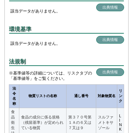
出典情報
該当データがありません。
環境基準
出典情報
該当データがありません。
法規制
出典情報
※基準値等の詳細については、リスクタブの
「基準値等」をご覧ください。
法
リ
令
物質リストの名称
通し番号
対象物質名
ン
名
ク
称
食
L
品
食品の成分に係る規格
第３７０号第
スルファ
I
衛
（残留基準）が定められ
１Ａの６又は
メトキサ
N
生
ている物質
７又は９
ゾール
K