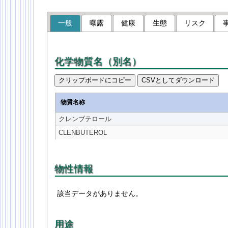
一般
曝露
健康
生態
リスク
化学物質名（別名）
クリップボードにコピー
CSVとしてダウンロード
物質名称
クレンブテロール
CLENBUTEROL
物性情報
該当データがありません。
用途