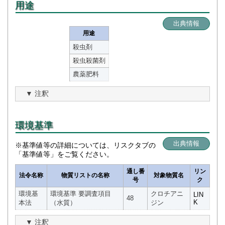
用途
出典情報
用途
殺虫剤
殺虫殺菌剤
農薬肥料
注釈
環境基準
出典情報
※基準値等の詳細については、リスクタブの
「基準値等」をご覧ください。
通し番
リン
法令名称
物質リストの名称
対象物質名
号
ク
環境基
環境基準 要調査項目
クロチアニ
LIN
48
K
本法
（水質）
ジン
注釈