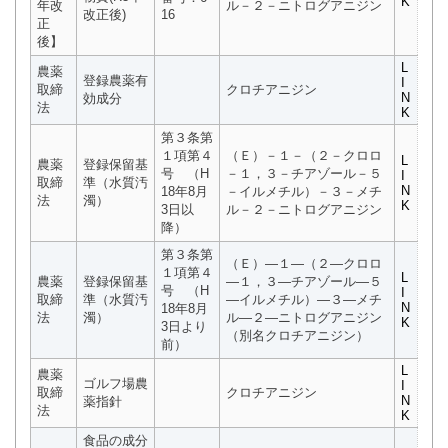
K
年改
ル－２－ニトログアニジン
改正後)
16
正
後】
L
農薬
登録農薬有
I
取締
クロチアニジン
N
効成分
法
K
第３条第
１項第４
（Ｅ）－１－（２－クロロ
L
農薬
登録保留基
号 （H
－１，３－チアゾール－５
I
取締
準（水質汚
N
18年8月
－イルメチル）－３－メチ
法
濁）
K
3日以
ル－２－ニトログアニジン
降）
第３条第
（Ｅ）―１―（２―クロロ
１項第４
L
農薬
登録保留基
―１，３―チアゾール―５
号 （H
I
取締
準（水質汚
―イルメチル）―３―メチ
N
18年8月
法
濁）
ル―２―ニトログアニジン
K
3日より
（別名クロチアニジン）
前）
L
農薬
ゴルフ場農
I
取締
クロチアニジン
N
薬指針
法
K
食品の成分