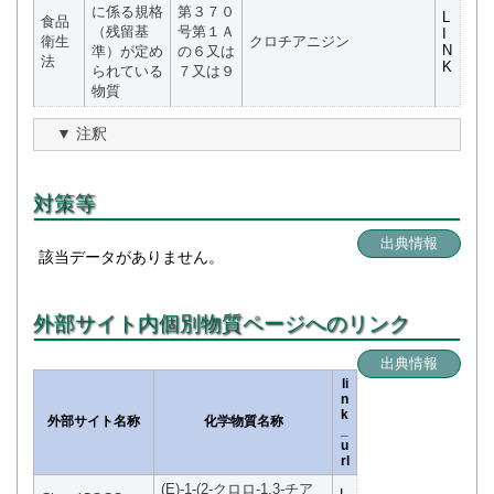
に係る規格
第３７０
L
食品
（残留基
号第１Ａ
I
衛生
クロチアニジン
N
準）が定め
の６又は
法
K
られている
７又は９
物質
注釈
対策等
出典情報
該当データがありません。
外部サイト内個別物質ページへのリンク
出典情報
li
n
k
外部サイト名称
化学物質名称
_
u
rl
(E)-1-(2-クロロ-1,3-チア