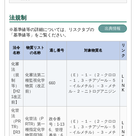
法規制
出典情報
※基準値等の詳細については、リスクタブの
「基準値等」をご覧ください。
リ
法令
物質リスト
通し番号
対象物質名
ン
名称
の名称
ク
化審
法
（規
化審法第二
（Ｅ）－１－（２－クロロ
L
制
種監視化学
－１，３－チアゾール－５
I
660
N
等）
物質（改正
－イルメチル）－３－メチ
K
【H2
前）
ル－２－ニトログアニジン
1改正
前】
化管
法
化管法（P
政令番
（PR
（Ｅ）－１－（２－クロロ
L
RTR）第一
号：1-13
TR）
－１，３－チアゾール－５
I
種指定化学
6、管理
N
【R3
－イルメチル）－３－メチ
物質(R3年
番号：6