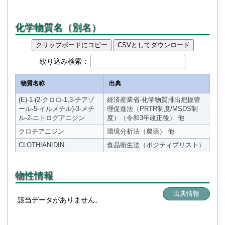
化学物質名（別名）
クリップボードにコピー
CSVとしてダウンロード
絞り込み検索：
物質名称
出典
(E)-1-(2-クロロ-1,3-チアゾ
経済産業省-化学物質排出把握管
ール-5-イルメチル)-3-メチ
理促進法（PRTR制度/MSDS制
ル-2-ニトログアニジン
度）（令和3年改正後） 他
クロチアニジン
環境分析法（農薬） 他
CLOTHIANIDIN
食品衛生法（ポジティブリスト）
物性情報
出典情報
該当データがありません。