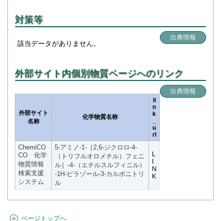
対策等
出典情報
該当データがありません。
外部サイト内個別物質ページへのリンク
出典情報
li
n
外部サイト
k
化学物質名称
_
名称
u
rl
ChemiCO
5-アミノ-1-［2,6-ジクロロ-4-
L
CO 化学
（トリフルオロメチル）フェニ
I
物質情報
ル］-4-（エチルスルフィニル）
N
検索支援
-1H-ピラゾール-3-カルボニトリ
K
システム
ル
ページトップへ