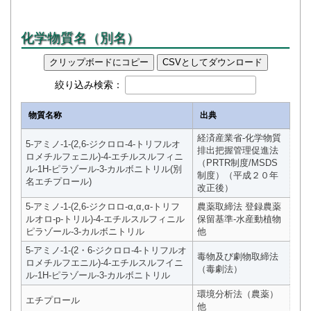
化学物質名（別名）
クリップボードにコピー
CSVとしてダウンロード
絞り込み検索：
物質名称
出典
経済産業省-化学物質
5-アミノ-1-(2,6-ジクロロ-4-トリフルオ
排出把握管理促進法
ロメチルフェニル)-4-エチルスルフィニ
（PRTR制度/MSDS
ル-1H-ピラゾール-3-カルボニトリル(別
制度）（平成２０年
名エチプロール)
改正後）
5-アミノ-1-(2,6-ジクロロ-α,α,α-トリフ
農薬取締法 登録農薬
ルオロ-p-トリル)-4-エチルスルフィニル
保留基準-水産動植物
ピラゾール-3-カルボニトリル
他
5-アミノ-1-(2・6-ジクロロ-4-トリフルオ
毒物及び劇物取締法
ロメチルフエニル)-4-エチルスルフイニ
（毒劇法）
ル-1H-ピラゾール-3-カルボニトリル
環境分析法（農薬）
エチプロール
他