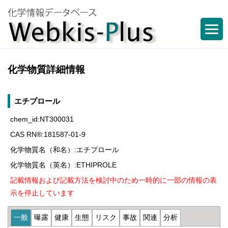
化学物質詳細情報
エチプロール
chem_id:NT300031
CAS RN®:181587-01-9
化学物質名（和名）:エチプロール
化学物質名（英名）:ETHIPROLE
記載情報および記載方法を検討中のため一時的に一部の情報の表
示を停止しています
一般
曝露
健康
生態
リスク
事故
関連
分析