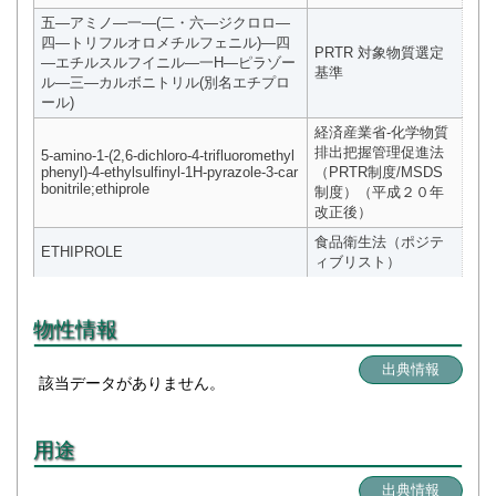
五―アミノ―一―(二・六―ジクロロ―
四―トリフルオロメチルフェニル)―四
PRTR 対象物質選定
―エチルスルフイニル―一H―ピラゾー
基準
ル―三―カルボニトリル(別名エチプロ
ール)
経済産業省-化学物質
排出把握管理促進法
5-amino-1-(2,6-dichloro-4-trifluoromethyl
phenyl)-4-ethylsulfinyl-1H-pyrazole-3-car
（PRTR制度/MSDS
bonitrile;ethiprole
制度）（平成２０年
改正後）
食品衛生法（ポジテ
ETHIPROLE
ィブリスト）
物性情報
出典情報
該当データがありません。
用途
出典情報