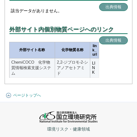
出典情報
該当データがありません。
外部サイト内個別物質ページへのリンク
出典情報
lin
外部サイト名称
化学物質名称
k_
url
ChemiCOCO 化学物
2,2-ジブロモ-2-シ
LI
質情報検索支援システ
アノアセトアミ
N
K
ム
ド
ページトップへ
環境リスク・健康領域