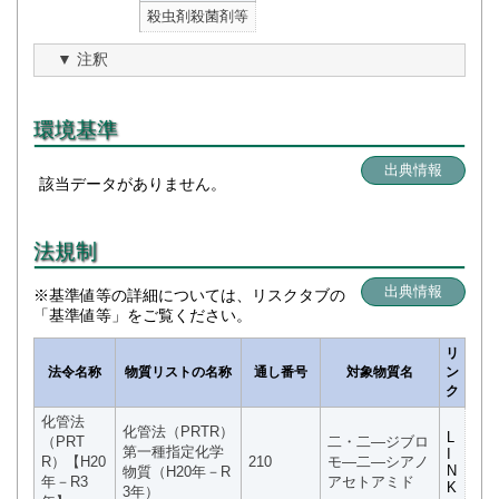
殺虫剤殺菌剤等
注釈
環境基準
出典情報
該当データがありません。
法規制
出典情報
※基準値等の詳細については、リスクタブの
「基準値等」をご覧ください。
リ
法令名称
物質リストの名称
通し番号
対象物質名
ン
ク
化管法
化管法（PRTR）
L
（PRT
二・二―ジブロ
第一種指定化学
I
R）【H20
210
モ―二―シアノ
N
物質（H20年－R
年－R3
アセトアミド
K
3年）