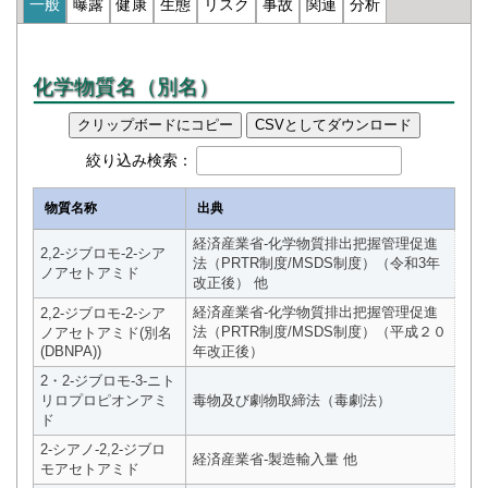
一般
曝露
健康
生態
リスク
事故
関連
分析
化学物質名（別名）
クリップボードにコピー
CSVとしてダウンロード
絞り込み検索：
物質名称
出典
経済産業省-化学物質排出把握管理促進
2,2-ジブロモ-2-シア
法（PRTR制度/MSDS制度）（令和3年
ノアセトアミド
改正後） 他
経済産業省-化学物質排出把握管理促進
2,2-ジブロモ-2-シア
法（PRTR制度/MSDS制度）（平成２０
ノアセトアミド(別名
(DBNPA))
年改正後）
2・2-ジブロモ-3-ニト
リロプロピオンアミ
毒物及び劇物取締法（毒劇法）
ド
2-シアノ-2,2-ジブロ
経済産業省-製造輸入量 他
モアセトアミド