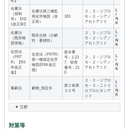
年】
化審法
L
化審法第三種監
２，２－ジブロ
（規制
I
視化学物質（改
183
モ－２－シアノ
N
等）【H2
正前）
アセトアミド
K
1改正前】
L
化審法
２，２－ジブロ
既存点検（分解
I
（既存物
モ－２－シアノ
N
性・蓄積性）
質情報）
アセトアミド
K
化管法
政令番
化管法（PRTR）
L
（PRT
２，２－ジブロ
号：1-23
第一種指定化学
I
R）【R3
モ－２－シアノ
7、管理
N
物質(R3年改正
年改正
アセトアミド
番号：21
K
後)
後】
0
２・２－ジブロ
L
第２条第
モ－３－ニトリ
I
毒劇法
劇物_指定令
N
３２号
ロプロピオンア
K
ミド
注釈
対策等