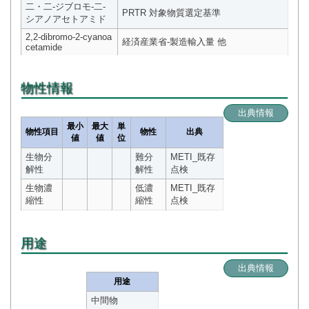
二・二-ジブロモ-二-
PRTR 対象物質選定基準
シアノアセトアミド
2,2-dibromo-2-cyanoa
経済産業省-製造輸入量 他
cetamide
物性情報
出典情報
最小
最大
単
物性項目
物性
出典
値
値
位
生物分
難分
METI_既存
解性
解性
点検
生物濃
低濃
METI_既存
縮性
縮性
点検
用途
出典情報
用途
中間物