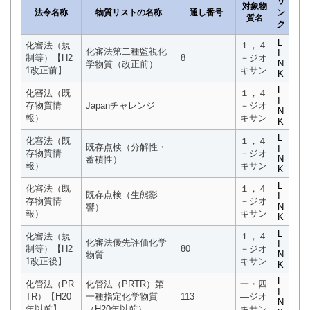
リ
対象物
法令名称
物質リストの名称
通し番号
ン
質名
ク
L
化審法（規
１，４
化審法第二種監視化
I
制等）【H2
8
－ジオ
N
学物質（改正前）
1改正前】
キサン
K
L
化審法（既
１，４
I
存物質情
Japanチャレンジ
－ジオ
N
報）
キサン
K
L
化審法（既
１，４
既存点検（分解性・
I
存物質情
－ジオ
N
蓄積性）
報）
キサン
K
L
化審法（既
１，４
既存点検（生態影
I
存物質情
－ジオ
N
響）
報）
キサン
K
L
化審法（規
１，４
化審法優先評価化学
I
制等）【H2
80
－ジオ
N
物質
1改正後】
キサン
K
L
化管法（PR
化管法（PRTR）第
一・四
I
TR）【H20
一種指定化学物質
113
―ジオ
N
年以前】
（H20年以前）
キサン