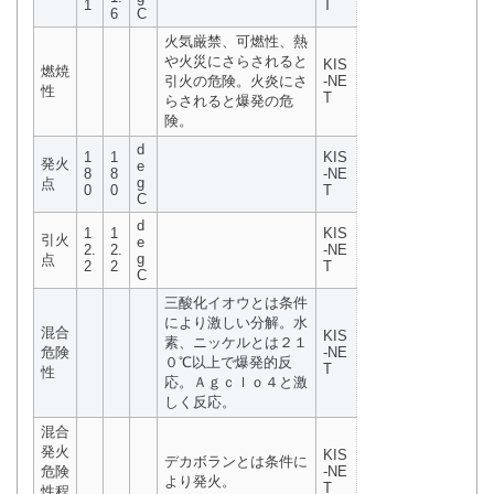
1
T
6
C
火気厳禁、可燃性、熱
や火災にさらされると
KIS
燃焼
引火の危険。火炎にさ
-NE
性
T
らされると爆発の危
険。
d
1
1
KIS
発火
e
8
8
-NE
g
点
0
0
T
C
d
1
1
KIS
引火
e
2.
2.
-NE
g
点
2
2
T
C
三酸化イオウとは条件
により激しい分解。水
混合
KIS
素、ニッケルとは２１
危険
-NE
０℃以上で爆発的反
T
性
応。Ａｇｃｌｏ４と激
しく反応。
混合
発火
KIS
デカボランとは条件に
危険
-NE
より発火。
T
性程