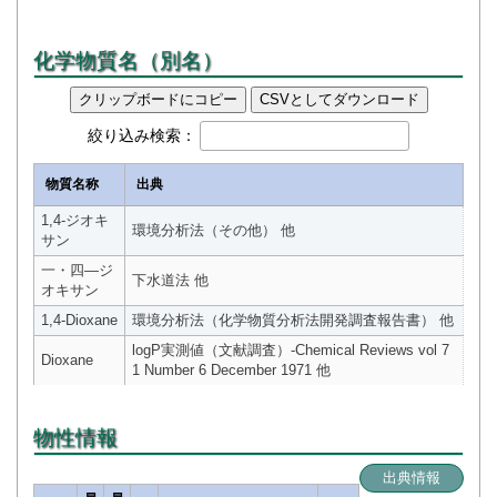
化学物質名（別名）
クリップボードにコピー
CSVとしてダウンロード
絞り込み検索：
物質名称
出典
1,4-ジオキ
環境分析法（その他） 他
サン
一・四―ジ
下水道法 他
オキサン
1,4-Dioxane
環境分析法（化学物質分析法開発調査報告書） 他
logP実測値（文献調査）-Chemical Reviews vol 7
Dioxane
1 Number 6 December 1971 他
物性情報
出典情報