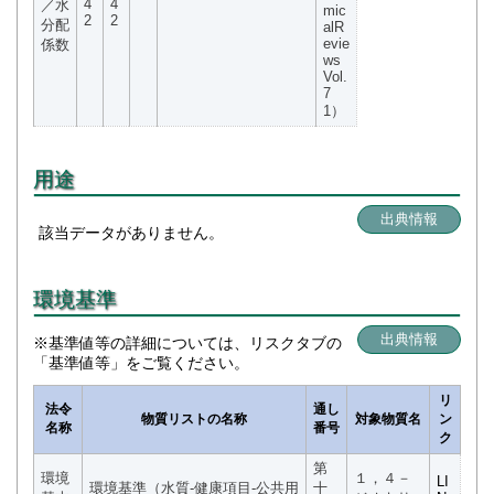
4
4
／水
mic
2
2
分配
alR
evie
係数
ws
Vol.
7
1）
用途
出典情報
該当データがありません。
環境基準
出典情報
※基準値等の詳細については、リスクタブの
「基準値等」をご覧ください。
リ
法令
通し
物質リストの名称
対象物質名
ン
名称
番号
ク
第
環境
１，４－
LI
環境基準（水質-健康項目-公共用
十