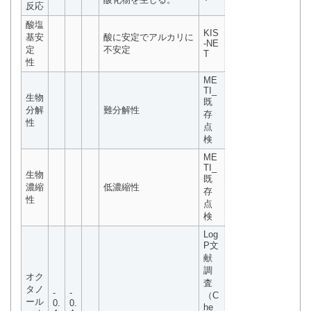
反応
酸塩
KIS
基安
酸に安定でアルカリに
-NE
定
不安定
T
性
ME
TI_
生物
既
分解
難分解性
存
性
点
検
ME
TI_
生物
既
濃縮
低濃縮性
存
性
点
検
Log
P文
献
調
オク
査
タノ
-
-
（C
ール
0.
0.
he