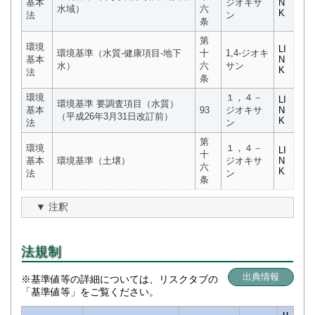
基本
ジオキサ
N
水域）
六
K
法
ン
条
第
環境
LI
環境基準（水質-健康項目-地下
十
1,4-ジオキ
基本
N
水）
六
サン
K
法
条
環境
１，４－
LI
環境基準 要調査項目（水質）
基本
93
ジオキサ
N
（平成26年3月31日改訂前）
K
法
ン
第
環境
１，４－
LI
十
基本
環境基準（土壌）
ジオキサ
N
六
K
法
ン
条
注釈
法規制
出典情報
※基準値等の詳細については、リスクタブの
「基準値等」をご覧ください。