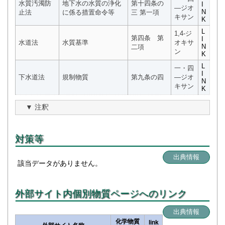
水質汚濁防
地下水の水質の浄化
第十四条の
I
―ジオ
N
止法
に係る措置命令等
三 第一項
キサン
K
L
1,4-ジ
第四条 第
I
水道法
水質基準
オキサ
N
二項
ン
K
L
一・四
I
下水道法
規制物質
第九条の四
―ジオ
N
キサン
K
注釈
対策等
出典情報
該当データがありません。
外部サイト内個別物質ページへのリンク
出典情報
化学物質
link