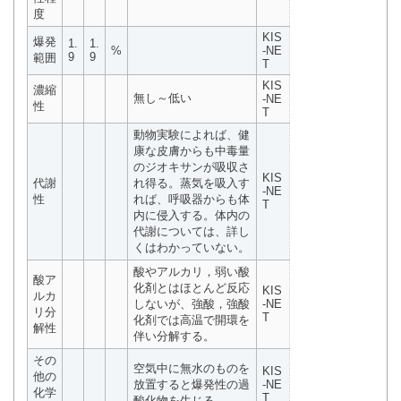
度
KIS
爆発
1.
1.
%
-NE
9
9
範囲
T
KIS
濃縮
無し～低い
-NE
性
T
動物実験によれば、健
康な皮膚からも中毒量
のジオキサンが吸収さ
KIS
代謝
れ得る。蒸気を吸入す
-NE
性
れば、呼吸器からも体
T
内に侵入する。体内の
代謝については、詳し
くはわかっていない。
酸やアルカリ，弱い酸
酸ア
化剤とはほとんど反応
KIS
ルカ
しないが、強酸，強酸
-NE
リ分
T
化剤では高温で開環を
解性
伴い分解する。
その
空気中に無水のものを
KIS
他の
放置すると爆発性の過
-NE
化学
T
酸化物を生じる。