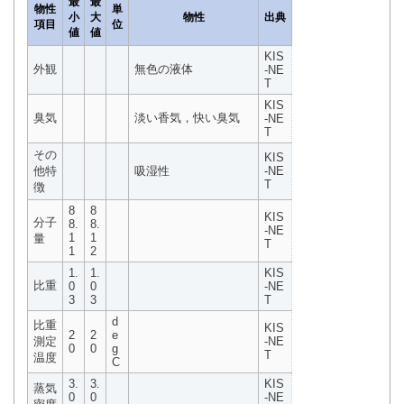
最
最
物性
単
小
大
物性
出典
項目
位
値
値
KIS
外観
無色の液体
-NE
T
KIS
臭気
淡い香気，快い臭気
-NE
T
その
KIS
他特
吸湿性
-NE
T
徴
8
8
KIS
分子
8.
8.
-NE
1
1
量
T
1
2
1.
1.
KIS
比重
0
0
-NE
3
3
T
d
比重
KIS
2
2
e
測定
-NE
0
0
g
T
温度
C
3.
3.
KIS
蒸気
0
0
-NE