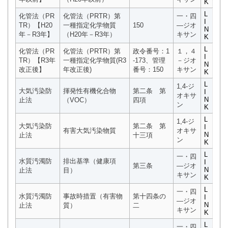
K
L
化管法（PR
化管法（PRTR）第
一・四
I
TR）【H20
一種指定化学物質
150
―ジオ
N
年－R3年】
（H20年－R3年）
キサン
K
L
化管法（PR
化管法（PRTR）第
政令番号：1
１，４
I
TR）【R3年
一種指定化学物質(R3
-173、管理
－ジオ
N
改正後】
年改正後)
番号：150
キサン
K
L
1,4-ジ
大気汚染防
揮発性有機化合物
第二条 第
I
オキサ
N
止法
（VOC）
四項
ン
K
L
1,4-ジ
大気汚染防
第二条 第
I
有害大気汚染物質
オキサ
N
止法
十三項
ン
K
L
一・四
水質汚濁防
排出基準（健康項
I
第三条
―ジオ
N
止法
目）
キサン
K
L
一・四
水質汚濁防
事故時措置（有害物
第十四条の
I
―ジオ
N
止法
質）
二
キサン
K
L
一・四