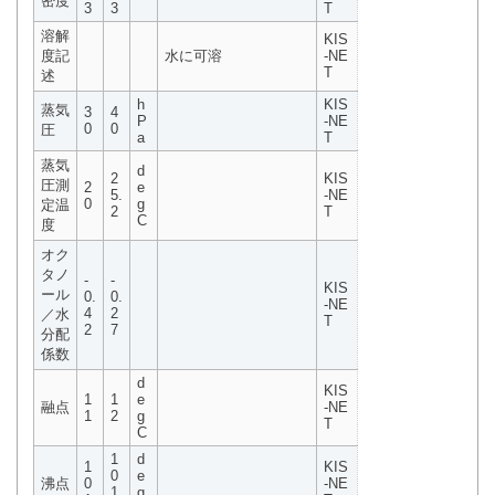
密度
3
3
T
溶解
KIS
度記
水に可溶
-NE
T
述
h
KIS
蒸気
3
4
P
-NE
0
0
圧
a
T
蒸気
d
2
KIS
圧測
2
e
5.
-NE
0
g
定温
2
T
C
度
オク
タノ
-
-
KIS
ール
0.
0.
-NE
4
2
／水
T
2
7
分配
係数
d
KIS
1
1
e
融点
-NE
1
2
g
T
C
1
d
1
KIS
0
e
沸点
0
-NE
1.
g