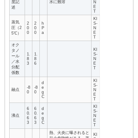
度記
水に難溶
N
E
述
T
KI
蒸気
2
2
h
S-
圧（2
0
0
P
N
0
0
a
E
5℃）
T
オク
KI
タノ
1.
1.
S-
ール
8
8
N
／水
3
6
E
分配
T
係数
KI
d
S-
-8
-8
e
融点
N
0
0
g
E
C
T
KI
6
6
d
S-
0.
0.
e
沸点
N
6
6
g
E
3
3
C
T
熱、火炎に曝されると
KI