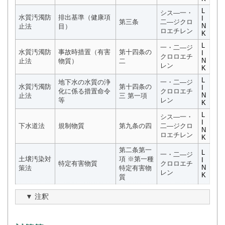
L
シス―一・
水質汚濁防
排出基準（健康項
I
第三条
二―ジクロ
N
止法
目）
ロエチレン
K
L
一・二―ジ
水質汚濁防
事故時措置（有害
第十四条の
I
クロロエチ
N
止法
物質）
二
レン
K
L
地下水の水質の浄
一・二―ジ
水質汚濁防
第十四条の
I
化に係る措置命令
クロロエチ
N
止法
三 第一項
等
レン
K
L
シス―一・
I
下水道法
規制物質
第九条の四
二―ジクロ
N
ロエチレン
K
第二条第一
L
一・二―ジ
土壌汚染対
項 ※第一種
I
特定有害物質
クロロエチ
N
策法
特定有害物
レン
K
質
注釈