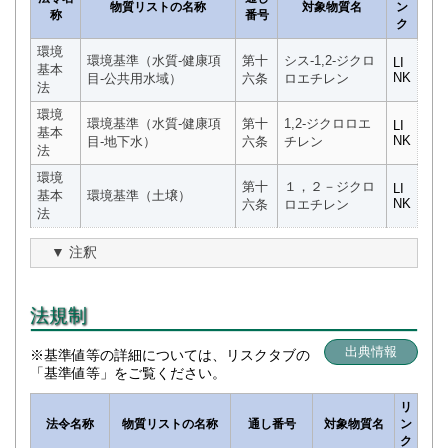
物質リストの名称
対象物質名
ン
称
番号
ク
環境
環境基準（水質-健康項
第十
シス-1,2-ジクロ
LI
基本
NK
目-公共用水域）
六条
ロエチレン
法
環境
環境基準（水質-健康項
第十
1,2-ジクロロエ
LI
基本
NK
目-地下水）
六条
チレン
法
環境
第十
１，２－ジクロ
LI
基本
環境基準（土壌）
NK
六条
ロエチレン
法
注釈
法規制
出典情報
※基準値等の詳細については、リスクタブの
「基準値等」をご覧ください。
リ
法令名称
物質リストの名称
通し番号
対象物質名
ン
ク