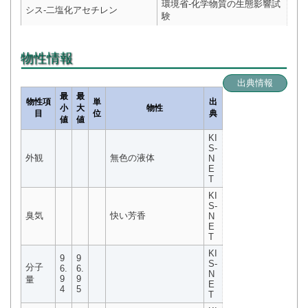
環境省-化学物質の生態影響試
シス-二塩化アセチレン
験
物性情報
出典情報
最
最
物性項
単
出
小
大
物性
目
位
典
値
値
KI
S-
外観
無色の液体
N
E
T
KI
S-
臭気
快い芳香
N
E
T
KI
9
9
S-
分子
6.
6.
N
9
9
量
E
4
5
T