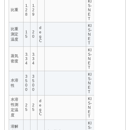
KI
1.
1.
S-
比重
2
2
N
8
9
E
T
KI
d
比重
S-
1
2
e
測定
N
5
0
g
E
温度
C
T
KI
3.
3.
S-
蒸気
3
3
N
密度
4
4
E
T
KI
3
3
S-
水溶
5
5
N
0
0
性
E
0
0
T
KI
水溶
d
S-
性測
2
2
e
N
5
5
g
定温
E
C
度
T
KI
溶解
S-