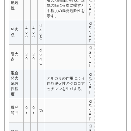
引火危険性がある。蒸
S-
燃焼
気の時に火炎に曝すと
N
性
E
中程度の爆発危険性を
T
示す。
KI
d
4
4
S-
発火
e
6
6
N
g
点
0
0
E
C
T
KI
d
S-
引火
3.
3.
e
N
9
9
g
点
E
C
T
混合
KI
発火
アルカリの作用により
S-
危険
自然発火性のクロロア
N
E
性程
セチレンを生成する。
T
度
KI
S-
爆発
9.
9.
%
N
7
7
範囲
E
T
KI
S-