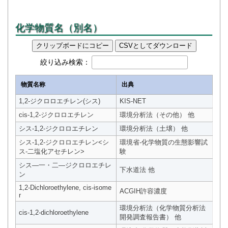
化学物質名（別名）
クリップボードにコピー
CSVとしてダウンロード
絞り込み検索：
物質名称
出典
1,2-ジクロロエチレン(シス)
KIS-NET
cis-1,2-ジクロロエチレン
環境分析法（その他） 他
シス-1,2-ジクロロエチレン
環境分析法（土壌） 他
シス-1,2-ジクロロエチレン<シ
環境省-化学物質の生態影響試
ス-二塩化アセチレン>
験
シス―一・二―ジクロロエチレ
下水道法 他
ン
1,2-Dichloroethylene, cis-isome
ACGIH許容濃度
r
環境分析法（化学物質分析法
cis-1,2-dichloroethylene
開発調査報告書） 他