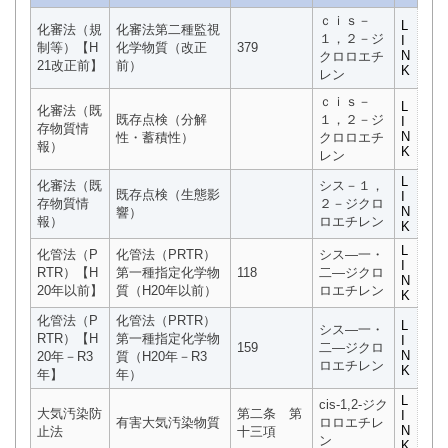
ｃｉｓ－
L
化審法（規
化審法第二種監視
１，２－ジ
I
制等）【H
化学物質（改正
379
N
クロロエチ
21改正前】
前）
K
レン
ｃｉｓ－
L
化審法（既
既存点検（分解
１，２－ジ
I
存物質情
N
性・蓄積性）
クロロエチ
報）
K
レン
L
化審法（既
シス－１，
既存点検（生態影
I
存物質情
２－ジクロ
N
響）
報）
ロエチレン
K
L
化管法（P
化管法（PRTR）
シス―一・
I
RTR）【H
第一種指定化学物
118
二―ジクロ
N
20年以前】
質（H20年以前）
ロエチレン
K
化管法（P
化管法（PRTR）
L
シス―一・
RTR）【H
第一種指定化学物
I
159
二―ジクロ
N
20年－R3
質（H20年－R3
ロエチレン
K
年】
年）
L
cis-1,2-ジク
大気汚染防
第二条 第
I
有害大気汚染物質
ロロエチレ
N
止法
十三項
ン
K