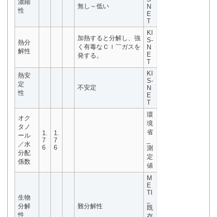
濃縮
無し～低い
N
性
E
T
KI
加熱すると分解し、強
S-
熱分
く有毒なＣｌ￣ガスを
N
解性
E
発する。
T
KI
熱安
S-
定
不安定
N
性
E
T
環
オク
境
タノ
省
1.
1.
ール
7
7
_
／水
6
6
測
分配
定
係数
値
M
E
TI
生物
_
分解
難分解性
既
性
存