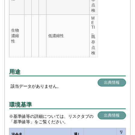
点
検
M
E
TI
生物
_
濃縮
低濃縮性
既
性
存
点
検
用途
出典情報
該当データがありません。
環境基準
出典情報
※基準値等の詳細については、リスクタブの
「基準値等」をご覧ください。
リ
法令名
通し