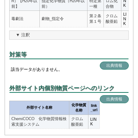
R）【H20年以
指定化学物質（H20年以
特定第
ロム化
N
K
前】
前）
一種
合物
LI
第２条
クロム
毒劇法
劇物_指定令
N
第１号
酸亜鉛
K
注釈
対策等
出典情報
該当データがありません。
外部サイト内個別物質ページへのリンク
出典情報
化学物質
link
外部サイト名称
_url
名称
ChemiCOCO 化学物質情報検
クロム
LIN
K
索支援システム
酸亜鉛