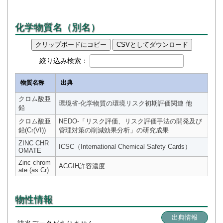
化学物質名（別名）
クリップボードにコピー
CSVとしてダウンロード
絞り込み検索：
物質名称
出典
クロム酸亜
環境省-化学物質の環境リスク初期評価関連 他
鉛
クロム酸亜
NEDO-「リスク評価、リスク評価手法の開発及び
鉛(Cr(VI))
管理対策の削減効果分析」の研究成果
ZINC CHR
ICSC（International Chemical Safety Cards）
OMATE
Zinc chrom
ACGIH許容濃度
ate (as Cr)
物性情報
出典情報