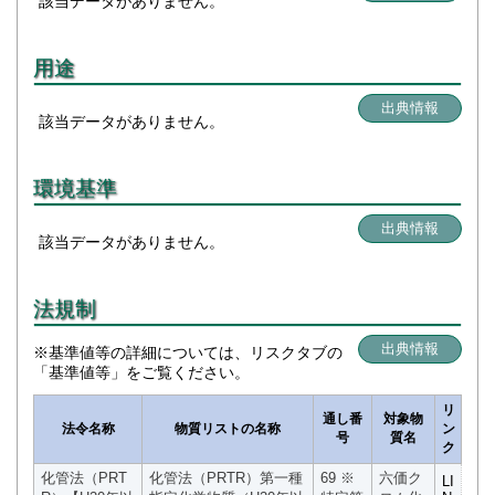
該当データがありません。
用途
出典情報
該当データがありません。
環境基準
出典情報
該当データがありません。
法規制
出典情報
※基準値等の詳細については、リスクタブの
「基準値等」をご覧ください。
リ
通し番
対象物
法令名称
物質リストの名称
ン
号
質名
ク
化管法（PRT
化管法（PRTR）第一種
69 ※
六価ク
LI