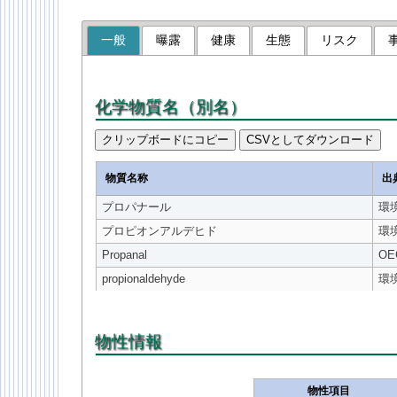
一般
曝露
健康
生態
リスク
化学物質名（別名）
クリップボードにコピー
CSVとしてダウンロード
物質名称
出
プロパナール
環
プロピオンアルデヒド
環
Propanal
OE
propionaldehyde
環
物性情報
物性項目