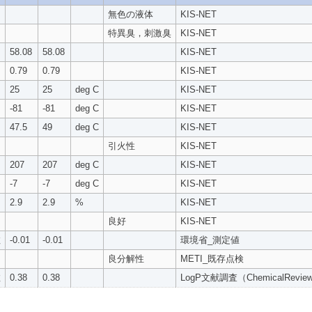
無色の液体
KIS-NET
特異臭，刺激臭
KIS-NET
58.08
58.08
KIS-NET
0.79
0.79
KIS-NET
25
25
deg C
KIS-NET
-81
-81
deg C
KIS-NET
47.5
49
deg C
KIS-NET
引火性
KIS-NET
207
207
deg C
KIS-NET
-7
-7
deg C
KIS-NET
2.9
2.9
%
KIS-NET
良好
KIS-NET
数
-0.01
-0.01
環境省_測定値
良分解性
METI_既存点検
数
0.38
0.38
LogP文献調査（ChemicalReviews