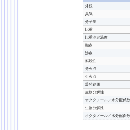
外観
臭気
分子量
比重
比重測定温度
融点
沸点
燃焼性
発火点
引火点
爆発範囲
生物分解性
オクタノール／水分配係
生物分解性
オクタノール／水分配係