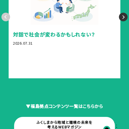
対話で社会が変わるかもしれない？
「障
み出
2026.07.31
告会
2026.0
▼福島拠点コンテンツ一覧はこちらから
ふくしまから地域と環境の未来を
考えるWEBマガジン