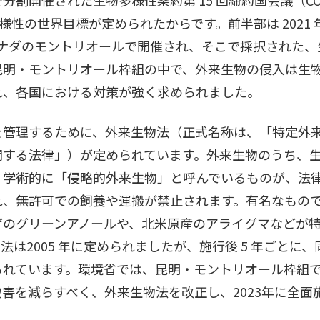
物多様性の世界目標が定められたからです。前半部は 2021
にカナダのモントリオールで開催され、そこで採択された
昆明・モントリオール枠組の中で、外来生物の侵入は生
れ、各国における対策が強く求められました。
を管理するために、外来生物法（正式名称は、「特定外
関する法律」）が定められています。外来生物のうち、
、学術的に「侵略的外来生物」と呼んでいるものが、法
れ、無許可での飼養や運搬が禁止されます。有名なもの
ゲのグリーンアノールや、北米原産のアライグマなどが
法は2005 年に定められましたが、施行後 5 年ごとに
られています。環境省では、昆明・モントリオール枠組
害を減らすべく、外来生物法を改正し、2023年に全面