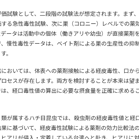
評価試験として、二段階の試験法が想定されます。まず
価する急性毒性試験、次に巣（コロニー）レベルでの薬
性データは活動中の個体（働きアリや幼虫）が直接薬剤
で、慢性毒性データは、ベイト剤による巣の生産性の抑
ます。
露においては、体表への薬剤接触による経皮毒性、口か
のプロセスが存在します。両方を検討することが本来は望
では、経口毒性値の算出に必要な摂食量を正確に求める
リ類が属するハチ目昆虫では、殺虫剤の経皮毒性値と経
結果に基づいて、経皮毒性試験による薬剤の効力比較法
、ヒアリが侵入・定着している台湾へと赴き、ヒアリに