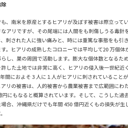
防除
でも、南米を原産とするヒアリが及ぼす被害は際立って
の小さなアリですが、その尾端には人間をも刺傷しうる毒針を
は、刺された人に強い痛みと、時には重篤な事態をも引
す。ヒアリの成熟したコロニーでは平均して20 万個体から
暮らし、巣の周囲で活動します。膨大な個体数となるた
を許した土地では非常に高く、ヒアリの侵入後一世紀近
 年間におよそ 3 人に１人がヒアリに刺されていること
ヒアリの被害は、人的被害から農業被害まで広範囲にわ
,000億円にもなると概算されています。そして、こうした
合、沖縄県だけでも年間 450 億円近くもの損失が生じる
す。