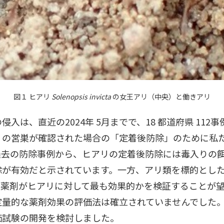
図１ ヒアリ
Solenopsis invicta
の女王アリ（中央）と働きアリ
入は、直近の2024年 5月までで、18 都道府県 112
リの営巣が確認された場合の「定着後防除」のために私
過去の防除事例から、ヒアリの定着後防除には毒入りの
除が有効だと示されています。一方、アリ類を標的とし
の薬剤がヒアリに対して最も効果的かを検証することが
定量的な薬剤効果の評価法は確立されていませんでした
価試験の開発を検討しました。