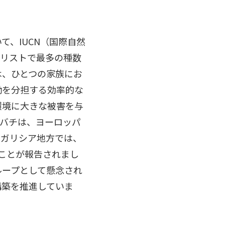
、IUCN（国際自然
のリストで最多の種数
は、ひとつの家族にお
働を分担する効率的な
環境に大きな被害を与
メバチは、ヨーロッパ
のガリシア地方では、
なったことが報告されまし
ループとして懸念され
構築を推進していま