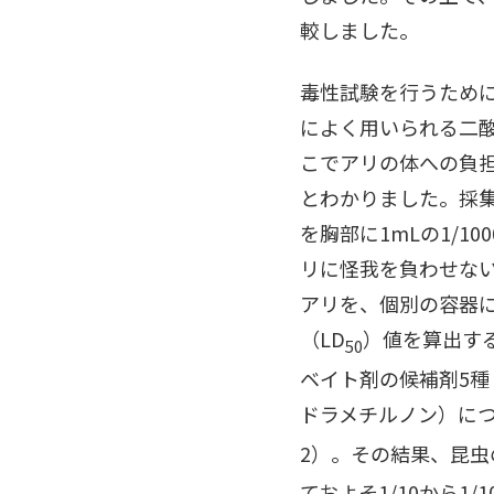
較しました。
毒性試験を行うため
によく用いられる二
こでアリの体への負
とわかりました。採
を胸部に1mLの1/
リに怪我を負わせな
アリを、個別の容器
（LD
）値を算出す
50
ベイト剤の候補剤5
ドラメチルノン）につ
2）。その結果、昆虫
ておよそ1/10から