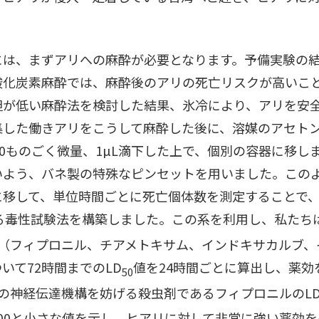
には、まずアリへの麻酔が必要となります。予備実験の
酸化炭素麻酔では、麻酔後のアリの死亡リスクが高いこ
担が低い麻酔法を検討した結果、氷冷により、アリを安
集した働きアリをこうして麻酔した後に、溶媒のアセト
1000ものごく微量、1µL滴下した上で、個別の容器に移
いよう、バネ製の特殊なピンセットを用いました。この
に移して、単位時間ごとに死亡個体数を測定することで
る毒性試験法を構築しました。この系を利用し、私たち
種（フィプロニル、チアメトキサム、インドキサカルブ、
いて72時間までのLD
値を24時間ごとに算出し、薬効
50
の神経伝達機構を妨げる殺虫剤であるフィプロニルのL
1/100と小さな値を示し、ヒアリに対して非常に強い薬効