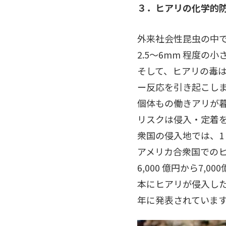
３．ヒアリの化学的
外来社会性昆虫の中
2.5～6mm 程度
そして、ヒアリの毒
ー反応を引き起こしま
個体もの働きアリが
リスクは侵入・定着
衆国の侵入地では、1
アメリカ合衆国での
6,000 億円から7
本にヒアリが侵入した場
年に発表されていま