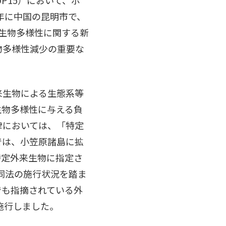
 年に中国の昆明市で、
、生物多様性に関する新
物多様性減少の重要な
来生物による生態系等
生物多様性に与える負
律においては、「特定
では、小笠原諸島に拡
特定外来生物に指定さ
、同法の施行状況を踏ま
でも指摘されている外
施行しました。