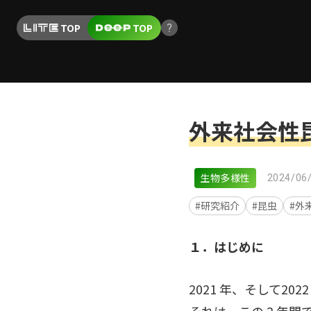
TOP
TOP
外来社会性
生物多様性
2024/06
#研究紹介
#昆虫
#外
１．はじめに
2021 年、そして2
それは、この 2 年間