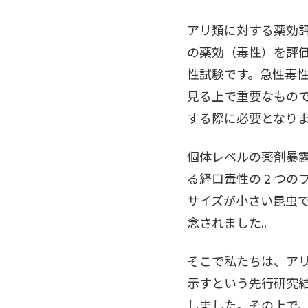
アリ類に対する薬効
の薬効（毒性）を評
性試験です。急性毒
見る上で重要なもの
する際に必要となり
個体レベルの薬剤暴
る経口毒性の 2 つ
サイズが小さい昆虫
念されました。
そこで私たちは、ア
示すという先行研究
しました。その上で