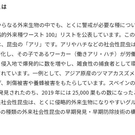
とは
らなる外来生物の中でも、とくに警戒が必要な種について
的外来種ワースト 100』リストを公表しています。こ
は、昆虫の「アリ」です。アリやハチなどの社会性昆虫
特化し、その子であるワーカー（働きアリ・ハチ）が労
、侵入地で爆発的に数を増やし、雑食性の捕食者として
されています。一例として、アジア原産のツマアカスズ
げ、刺傷被害や養蜂被害をもたらしています。スペイン
巣が発見されたのち、2019 年には 25,000 巣もの数に
来社会性昆虫は、とくに侵略的外来生物になりやすいグ
くの種類の外来社会性昆虫の早期発見・早期防除技術の