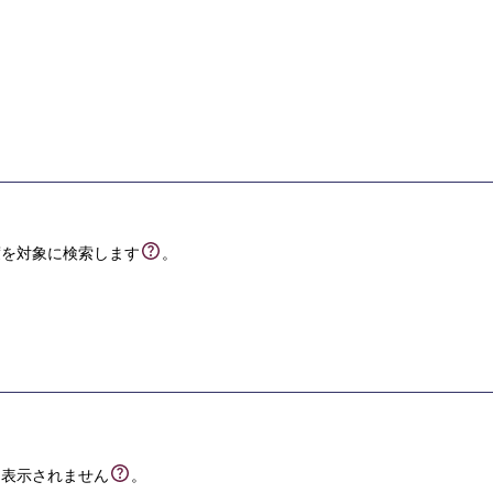
度を対象に検索します
。
は表示されません
。