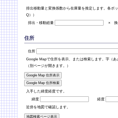
排出移動量と変換係数から在庫量を推定します。各ボック
Q））
排出・移動総量
×
換
住所
住所
Google Mapで住所を表示、または検索します。
（別ページが開きます。）
Google Map 住所表示
Google Map 住所検索
入手した緯度経度です。
緯度
経度
近傍を地図で確認します。
地図検索ページ表示